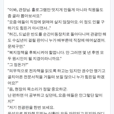
"이봐, 관장님. 홀로그램만 멋지게 만들게 아니라 직원들도
좀 골라 뽑아보셔요."
"요즘 애들이 직장에 얽매여 살지 않잖아요. 이 정도 인물 구
하기도 힘든거 아시면서..."
"허긴, 드넓은 반도를 순간이동장치로 돌아다니며 관광만 해
도 수십년이 걸릴 판이니 누가 배부른데 직장에 매여살겠어.
문제구먼."
"복지정책을 후퇴시켜야 할껍니다. 안 그러면 몇 년 후엔 모
두 원시인이 될 지경이라니까요."
"그 정돈가?"
"의무적으로 전자책을 읽도록 하고는 있지만 권수만 챙기고
골치아픈 전문서적을 거들떠 보질 않으니 누가 힘든일 하겠
어요?"
"음, 현장의 목소리가 정말 중요하군.
난 편하면 더 공부하고 싶던데, 요즘 애들은 안그렇단 말이
지?"
"저기 전광판을 한번 보세요.
위성으로 전자책 읽히는 상황이 모두 파악되고 있지만 어디