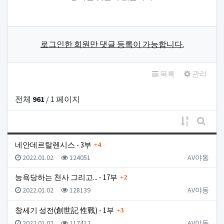
로그인한 회원만 댓글 등록이 가능합니다.
목록
관리
전체
961
/ 1 페이지
게시물 정
게시판
댓글
네안데르탈렌시스 - 3부
4
등록일
조회
등록자
2022.01.02
124051
AV야동
댓글
능욕당하는 천사 그리고... - 17부
2
등록일
조회
등록자
2022.01.02
128139
AV야동
댓글
창세기 성전(創世記 性戰) - 1부
3
등록일
조회
등록자
2022.01.02
117412
AV야동