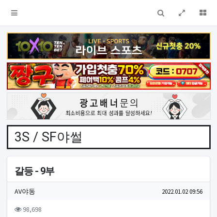
검색
전체창
더
3S / SF야썰
갈등 - 9부
작성자 정보
작성
작성일
AV야동
2022.01.02 09:56
컨텐츠 정보
조회
98,698