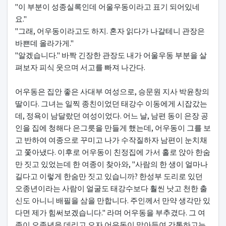
"이 부분이 성종실록인데 어울우동이라고 표기 되어있네
요."
"그래, 어우동이라고도 하지. 혼자 읽다가 나갈테니 관장은
바쁜데 올라가게."
"알겠습니다." 바짝 긴장한 관장도 내가 어울우동 부분을 살
펴보자 피식 웃으며 서고를 빠져 나간다.
어우동은 집안 좋은 사대부 여성으로, 승문원 지사 박윤창의
딸이다. 그녀는 일찍 종친이었던 태강수 이동에게 시잡갔는
데, 정욕이 남달랐던 여성이었다. 어느 날, 남편 동이 은장 공
인을 집에 청해다 은그릇을 만들게 했는데, 어우동이 그를 보
고 반하여 여종으로 꾸미고 나가 수작질하자 남편이 눈치채
고 쫓아냈다. 이후로 어우동이 친정집에 가서 홀로 앉아 한숨
만 짓고 있었는데 한 여종이 찾아와, "사람의 한 생이 얼마나
길다고 이렇게 한숨만 짓고 있습니까? 한성부 도리로 있던
오종년이라는 사람이 얼굴도 태강수보다 훨씬 낫고 천한 출
신도 아니니 배필을 삼을 만합니다. 주인께서 만약 생각만 있
다면 제가 힘써보겠습니다." 라며 어우동을 부추겼다. 그 여
종이 오종년을 데리고 오자 어우동이 맞아들여 간통하고는