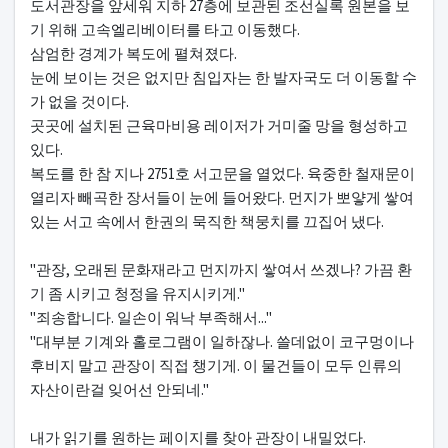
도서관장을 앞세워 지하 27층에 보관된 조선실록 원본을 보
기 위해 고속엘리베이터를 타고 이동했다.
삼엄한 경계가 복도에 펼쳐졌다.
눈에 보이는 것은 없지만 침입자는 한 발자국도 더 이동할 수
가 없을 것이다.
곳곳에 설치된 근육마비용 레이저가 거미줄 망을 형성하고
있다.
복도를 한 참 지나 2751호 서고문을 열었다. 육중한 철재문이
열리자 빼곡한 장서들이 눈에 들어왔다. 먼지가 뽀얗게 쌓여
있는 서고 속에서 한권의 묵직한 책뭉치를 끄집어 냈다.
"관장, 오래된 문화재라고 먼지까지 쌓여서 쓰겠나? 가끔 환
기 좀 시키고 청정을 유지시키게."
"죄송합니다. 일손이 워낙 부족해서..."
"대부분 기계와 홀로그램이 일하잖나. 쓸데없이 코구멍이나
후비지 말고 관장이 직접 챙기게. 이 물건들이 모두 인류의
자산이란걸 잊어선 안되네."
내가 읽기를 원하는 페이지를 찾아 관장이 내밀었다.