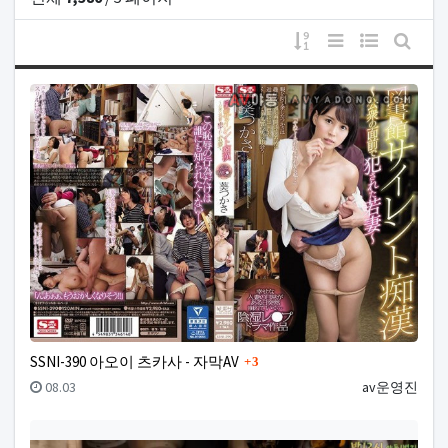
게시물 정렬
리스트 스타일
웹진 스타일
게시판
댓글
SSNI-390 아오이 츠카사 - 자막AV
3
등록일
등록자
08.03
av운영진