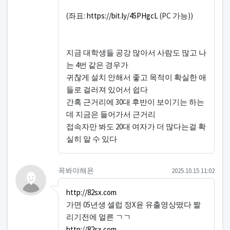
(좌표:
https://bit.ly/45PHgcL
(PC 가능))
지금 대학생들 공강 많아서 사람도 많고 나
는 4번 같은 경우가
귀찮게 설치 안해서 좋고 목적이 확실한 애
들로 걸러져 있어서 쉽다
간혹 근거리에 30대 후반이 보이기는 하는
데 지금은 들어가서 근거리
접속자만 봐도 20대 여자가 더 많다는걸 확
실히 알 수 있다
꼭봐야해욘님의 댓글
작성일
꼭봐야해욘
2025.10.15 11:02
http://82sx.com
가면 05년생 셀럽 정X윤 유출영상떴다 짤
리기전에 얼른 ㄱㄱ
http://82sx.com