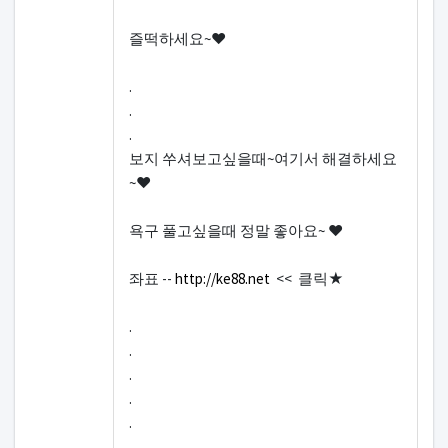
즐떡하세요~♥
.
.
.
보지 쑤셔보고싶을때~여기서 해결하세요
~♥
욕구 풀고싶을때 정말 좋아요~ ♥
좌표 --
http://ke88.net
<< 클릭★
.
.
.
.
.
.