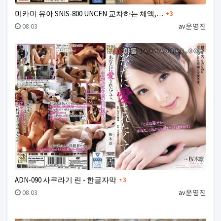
댓글
미카미 유아 SNIS-800 UNCEN 교차하는 체액,…
3
등록일
등록자
08.03
av운영진
댓글
ADN-090 사쿠라기 린 - 한글자막
3
등록일
등록자
08.03
av운영진