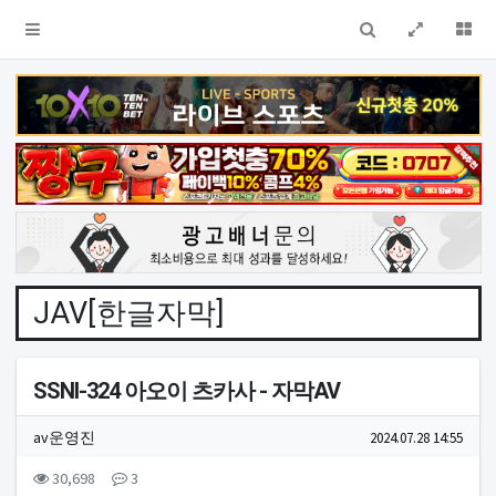
검색
전체창
더
JAV[한글자막]
SSNI-324 아오이 츠카사 - 자막AV
작성자 정보
작성
작성일
av운영진
2024.07.28 14:55
컨텐츠 정보
조회
댓글
30,698
3