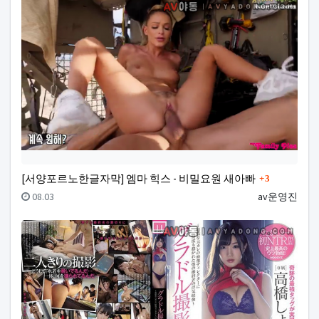
댓글
[서양포르노한글자막] 엠마 힉스 - 비밀요원 새아빠
3
등록일
등록자
08.03
av운영진