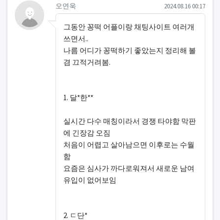
오연욱님의 댓글
작성일
오연욱
2024.08.16 00:17
그동안 꽁떡 어플이랑 채팅사이트 여러개
쓰면서..
나름 어디가 꽁떡하기 좋았는지 정리해 볼
겸 끄적거려봄.
1. 달*한**
실시간 다수 매칭이라서 경쟁 타야함 막판
에 긴장감 오짐
처음이 어렵고 살아남으면 이후로는 수월
함
요즘은 심사가 까다로워져서 새로운 남여
유입이 없어보임
2. ㄷ단*