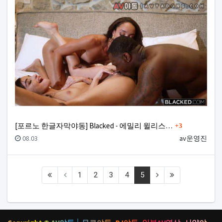
댓글
[포르노 한글자막야동] Blacked - 에밀리 윌리스…
3
등록일
등록자
08.03
av운영진
(current)
1
2
3
4
5