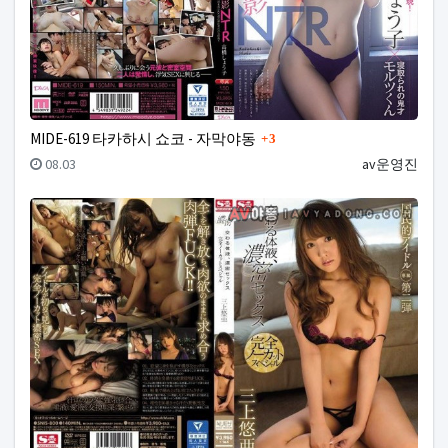
댓글
MIDE-619 타카하시 쇼코 - 자막야동
3
등록일
등록자
08.03
av운영진