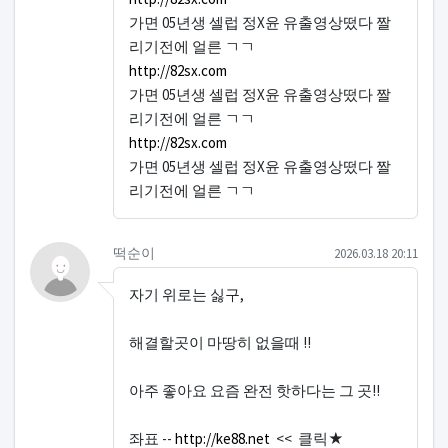
가면 05년생 셀럽 정X윤 유출영상떴다 짤
리기전에 얼른 ㄱㄱ
http://82sx.com
가면 05년생 셀럽 정X윤 유출영상떴다 짤
리기전에 얼른 ㄱㄱ
http://82sx.com
가면 05년생 셀럽 정X윤 유출영상떴다 짤
리기전에 얼른 ㄱㄱ
떡순이님의 댓글
작성일
떡순이
2026.03.18 20:11
자기 위로는 싫구,
해결할곳이 마땅히 없을때 !!
아주 좋아요 요즘 완전 핫하다는 그 곳!!
좌표 --
http://ke88.net
<< 클릭★