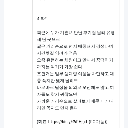
4. 짝*
최근에 누가 기혼녀 만난 후기썰 올려 유명
세 탄 곳으로
짧은 거리순으로 먼저 매칭돼서 경쟁타며
시간뺏길 염려가 적음
요즘 유행하는 채팅이고 만나서 꽁떡하기
까지는 여기가 가장 쉽다
조건거는 일부 생계형 여성들 차단하고 대
충 쪽지만 몇개 날려도
바로바로 답장옴 의외로 오전에도 많고 여
자들도 찾기 귀찮으면
가까운 거리순으로 살펴보기 때문에 기다
리면 쪽지도 먼저 온다
(좌표:
https://bit.ly/45PHgcL
(PC 가능))