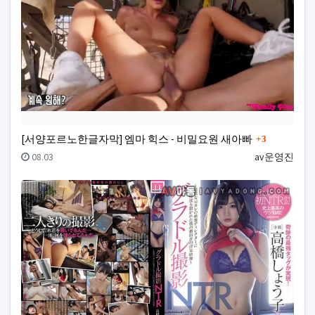
댓글
[서양포르노한글자막] 엠마 힉스 - 비밀요원 새아빠
3
등록일
등록자
08.03
av운영진