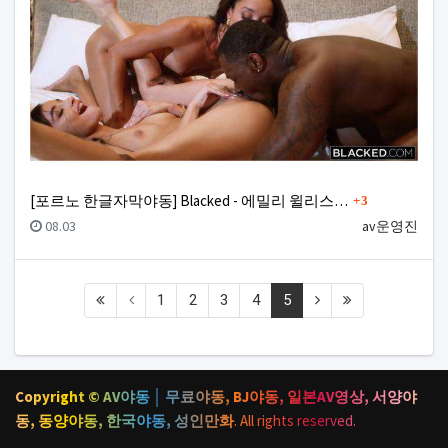
댓글
[포르노 한글자막야동] Blacked - 에밀리 윌리스…
3
등록일
등록자
08.03
av운영진
(current)
1
2
3
4
5
Copyright © AV야동 │ 무료야동, BJ야동, 일본AV영상, 서양야
동, 동양야동, 한국야동, 성인만화
. All rights reserved.