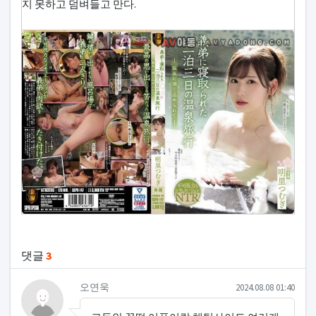
지 못하고 덤벼들고 만다.
관련자료
댓글
3
오연욱님의 댓글
작성일
오연욱
2024.08.08 01:40