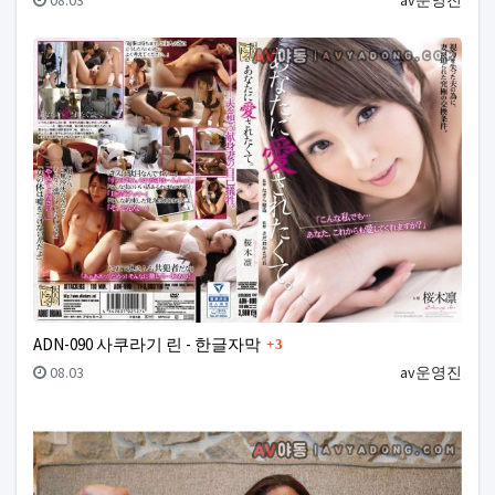
08.03
av운영진
댓글
ADN-090 사쿠라기 린 - 한글자막
3
등록일
등록자
08.03
av운영진