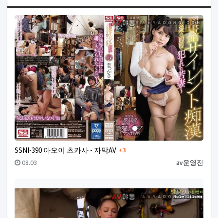
리스트 스타일
웹진 스타일
게시판
댓글
SSNI-390 아오이 츠카사 - 자막AV
3
등록일
등록자
08.03
av운영진