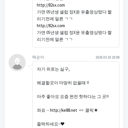
http://82sx.com
가면 05년생 셀럽 정X윤 유출영상떴다 짤
리기전에 얼른 ㄱㄱ
http://82sx.com
가면 05년생 셀럽 정X윤 유출영상떴다 짤
리기전에 얼른 ㄱㄱ
떡순이님의 댓글
작성일
떡순이
2026.03.18 20:08
자기 위로는 싫구,
해결할곳이 마땅히 없을때 !!
아주 좋아요 요즘 완전 핫하다는 그 곳!!
좌표 --
http://ke88.net
<< 클릭★
즐떡하세요~♥