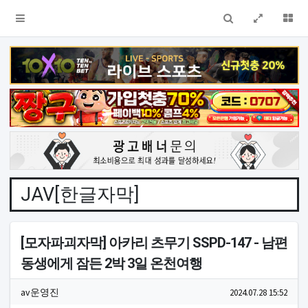
검색
전체창
더
JAV[한글자막]
[모자파괴자막] 아카리 츠무기 SSPD-147 - 남편
동생에게 잠든 2박 3일 온천여행
작성자 정보
작성
작성일
av운영진
2024.07.28 15:52