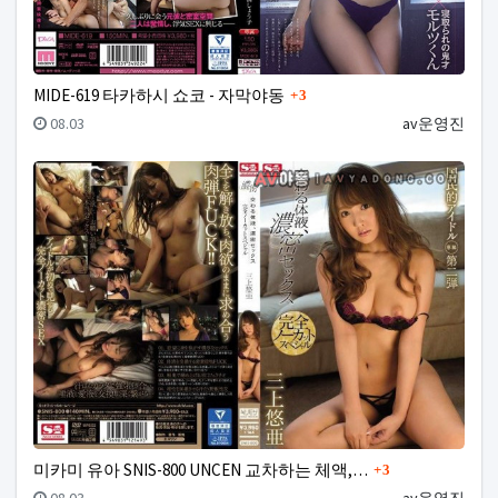
댓글
MIDE-619 타카하시 쇼코 - 자막야동
3
등록일
등록자
08.03
av운영진
댓글
미카미 유아 SNIS-800 UNCEN 교차하는 체액,…
3
등록일
등록자