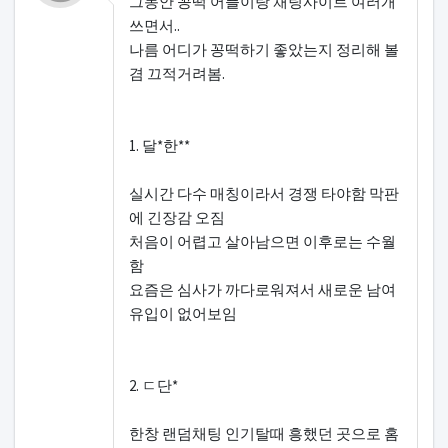
그동안 꽁떡 어플이랑 채팅사이트 여러개
쓰면서..
나름 어디가 꽁떡하기 좋았는지 정리해 볼
겸 끄적거려봄.
1. 달*한**
실시간 다수 매칭이라서 경쟁 타야함 막판
에 긴장감 오짐
처음이 어렵고 살아남으면 이후로는 수월
함
요즘은 심사가 까다로워져서 새로운 남여
유입이 없어보임
2. ㄷ단*
한창 랜덤채팅 인기탈때 흥했던 곳으로 홈