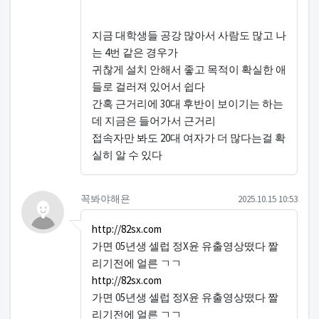
지금 대학생들 공강 많아서 사람도 많고 나
는 4번 같은 경우가
귀찮게 설치 안해서 좋고 목적이 확실한 애
들로 걸러져 있어서 쉽다
간혹 근거리에 30대 후반이 보이기는 하는
데 지금은 들어가서 근거리
접속자만 봐도 20대 여자가 더 많다는걸 확
실히 알 수 있다
꼭봐야해욘님의 댓글
작성일
꼭봐야해욘
2025.10.15 10:53
http://82sx.com
가면 05년생 셀럽 정X윤 유출영상떴다 짤
리기전에 얼른 ㄱㄱ
http://82sx.com
가면 05년생 셀럽 정X윤 유출영상떴다 짤
리기전에 얼른 ㄱㄱ