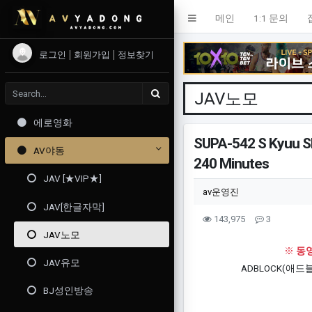
메인
1:1 문의
로그인
회원가입
정보찾기
JAV노모
에로영화
SUPA-542 S Kyuu Sh
AV야동
240 Minutes
JAV [★VIP★]
작성자 정보
작성
av운영진
JAV[한글자막]
컨텐츠 정보
조회
댓글
143,975
3
JAV노모
본문
※
동영
JAV유모
ADBLOCK(애
BJ성인방송