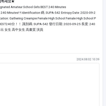
감상하세요★
egnated Amateur School Girls BEST 240 Minutes
 240 Minutes! !! Identification 碼: SUPA-542 Entropy Date: 2020-09-2
fication: Gathering Creampie Female High School Female High School P
分！！ 識別碼: SUPA-542 發行日期: 2020-09-25 長度: 240
 中出 女生 高中女生 高畫質 演員:
작성일
2024.08.02 10:39