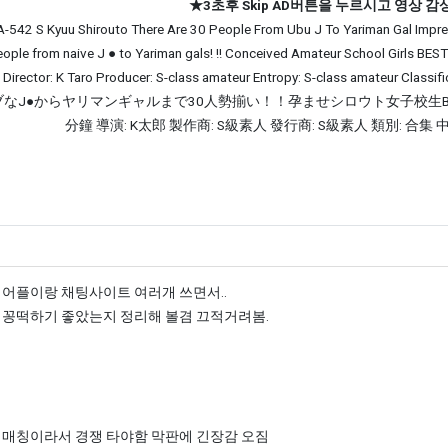
★3초후 Skip AD버튼을 누르시고 영상 
-542 S Kyuu Shirouto There Are 30 People From Ubu J To Yariman Gal Impr
ple from naive J ● to Yariman gals! !! Conceived Amateur School Girls BEST
 Director: K Taro Producer: S-class amateur Entropy: S-class amateur Classi
542 ウブなJ●からヤリマンギャルまで30人勢揃い！！孕ませシロウト女子校生BEST240
分鐘 導演: K太郎 製作商: S級素人 發行商: S級素人 類別: 合集
의 댓글
 어플이랑 채팅사이트 여러개 쓰면서..
 꽁떡하기 좋았는지 정리해 볼겸 끄적거려봄.
 매칭이라서 경쟁 타야함 막판에 긴장감 오짐