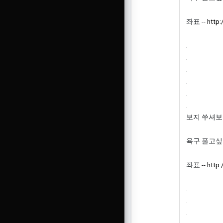
좌표 --
http:
.
.
.
.
.
.
보지 쑤셔보
욕구 풀고싶
좌표 --
http:
.
.
.