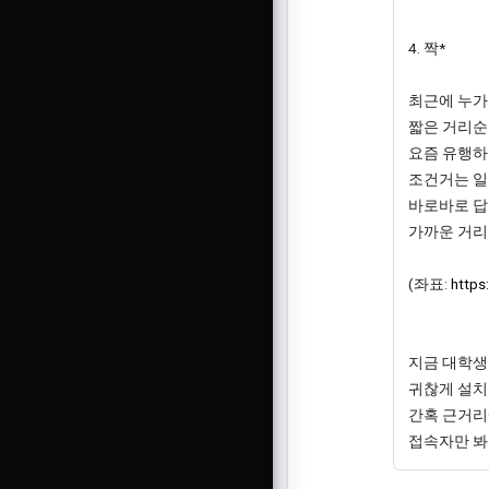
4. 짝*
최근에 누가
짧은 거리순
요즘 유행하
조건거는 일
바로바로 답
가까운 거리
(좌표:
https
지금 대학생
귀찮게 설치
간혹 근거리
접속자만 봐