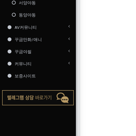
서양야동
동양야동
AV커뮤니티
꾸금만화/애니
꾸금야썰
커뮤니티
보증사이트