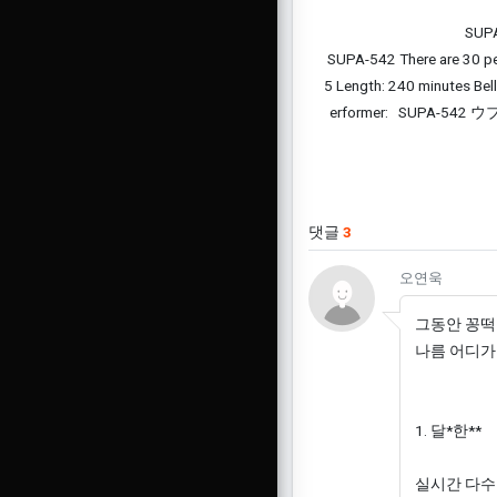
SUPA
SUPA-542 There are 30 peo
5 Length: 240 minutes Bell
erformer: SUPA-
관련자료
댓글
3
오연욱님
오연욱
그동안 꽁떡
나름 어디가
1. 달*한**
실시간 다수