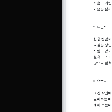
처음이 어렵
요즘은 심사
2. ㄷ단*
한창 랜덤채
나같은 평민
사람도 없고
월척이 뜨기
많으니 월척
3. 슈**ㅌ
여긴 작년에
밀어주는 매
재미 보는데