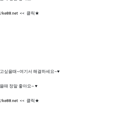
//ke88.net
<< 클릭★
고싶을때~여기서 해결하세요~♥
을때 정말 좋아요~ ♥
//ke88.net
<< 클릭★