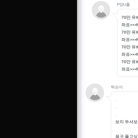
P양U
P양U출
70만 유
좌표>>>
70만 유
좌표>>>
70만 유
좌표>>>
70만 유
좌표>>>
떡순이님
떡순이
.
.
.
보지 쑤셔보
욕구 풀고싶