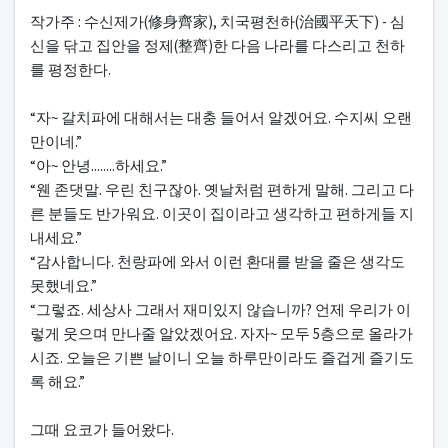
작가주 : 수신제가(修身齊家), 치국평천하(治國平天下) - 심
신을 닦고 집안을 정제(整齊)한 다음 나라를 다스리고 천하
를 평정한다.
“자~ 갈치파에 대해서는 대충 들어서 알겠어요. 수지씨 오랜
만이네.”
“아~ 안녕........하세요.”
“웬 존댓말. 우린 친구잖아. 옛날처럼 편하게 말해. 그리고 다
른 분들도 반가워요. 이곳이 집이라고 생각하고 편하게들 지
내세요.”
“감사합니다. 천랑파에 와서 이런 환대를 받을 줄은 생각도
못했네요.”
“그렇죠. 세상사 그래서 재미있지 않습니까? 언제 우리가 이
렇게 웃으며 만나줄 알았겠어요. 자자~ 모두 5층으로 올라가
시죠. 오늘은 기쁜 날이니 오늘 하루만이라도 즐겁게 즐기도
록 해요.”
그때 요코가 들어왔다.