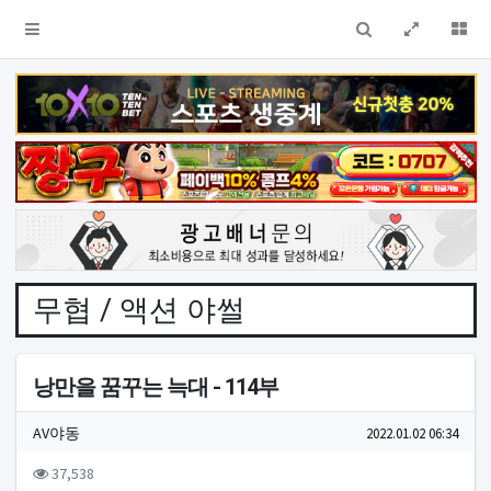
검색
전체창
더
무협 / 액션 야썰
낭만을 꿈꾸는 늑대 - 114부
작성자 정보
작성
작성일
AV야동
2022.01.02 06:34
컨텐츠 정보
조회
37,538