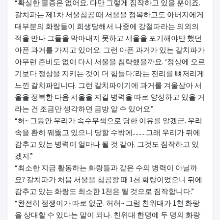
“확실한 물증은 없어요. 다만 그렇게 짐작하고 있을 뿐이죠.
갈치파는 제1차 서울침공 때 서울을 정복하고도 아버지에게
대부분의 화랑들이 희생당해서 나중에 강철파라는 의외의
적을 만나 그들을 막아내지 못하고 서울을 포기해야만 했던
아픈 과거를 가지고 있어요. 그런 아픈 과거가 있는 갈치파가
아무런 준비도 없이 다시 서울을 침략했을까요. ‘정상에 오르
기보다 정상을 지키는 것이 더 힘들다.’라는 진리를 뼈저리게
느낀 갈치파입니다. 그런 갈치파이기에 과거를 겨울삼아 서
울을 정복한 다음 서울을 지킬 병력을 따로 양성하고 있을 거
라는 건 조금만 생각하면 금방 알 수 있어요.”
“허~ 그동안 우리가 속수무책으로 당한 이유를 알겠군. 우리
속을 환히 꿰뚫고 있으니 당할 수밖에.........그래 우리가 뒤에
감추고 있는 병력이 얼마나 될 것 같아. 그것도 짐작하고 있
겠지.”
“최소한 지금 활동하는 화랑들과 같은 수의 병력이 아닐까
요? 갈치파가 처음 서울을 침공할 때 1천 화랑이었으니 뒤에
감추고 있는 화랑도 최소한 1천은 될 것으로 짐작합니다.”
“완전히 점쟁이가 따로 없군. 허허~ 그럼 친위대가 1천 화랑
을 상대할 수 있다는 말이 되나. 친위대 한명에 두 명의 화랑