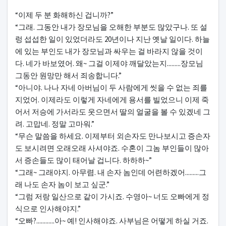
“이제 두 분 화해하신 겁니까?”
“그래. 그동안 내가 장모님을 오해한 부분도 많았구나. 또 설
렁 섭섭한 일이 있었더라도 20년이나 지난 옛날 일이다. 하늘
에 있는 부인도 내가 장모님과 싸우는 걸 바라지 않을 것이
다. 네가 바보였어. 왜~ 그걸 이제야 깨달았는지.........장모님
그동안 원망만 해서 죄송합니다.”
“아니야. 나나 자네 아버님이 두 사람에게 씻을 수 없는 죄를
지었어. 이제라도 이렇게 자네에게 용서를 빌었으니 이제 죽
어서 저승에 가서라도 웃으면서 딸의 얼굴을 볼 수 있겠네 그
려. 고맙네. 정말 고마워.”
“무슨 말씀을 하세요. 이제부터 외손자도 만나보시고 증손자
도 보시려면 오래오래 사셔야죠. 수혼이 그놈 부인들이 많아
서 증손들도 많이 태어날 겁니다. 하하하~”
“그래~ 그래야지. 아무렴. 내 손자 놈인데 어련하겠어.........그
래 나도 손자 놈이 보고 싶군.”
“그럼 저랑 일산으로 같이 가시죠. 수영아~ 너도 오빠에게 정
식으로 인사해야지.”
“오빠?............아~ 예! 인사해야죠. 사부님은 어떻게 하실 거죠.