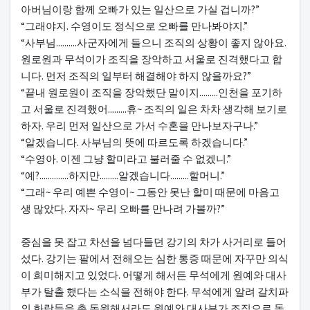
아버님이랑 함께 오빠가 있는 일산으로 가실 겁니까?”
“그래야지. 수영이도 정식으로 오빠를 만나봐야지.”
“사부님..........사군자에게 들으니 조직의 상황이 좋지 않아요.
원로원과 무석이가 조직을 장악하고 서울로 진격했다고 합
니다. 먼저 조직의 일부터 해결해야 하지 않을까요?”
“끝내 원로원이 조직을 장악했단 말이지.........인천을 포기하
고 서울로 진격했어.........휴~ 조직의 일은 차차 생각해 보기로
하자. 우리 먼저 일산으로 가서 수혼을 만나보자구나.”
“알겠습니다. 사부님의 뜻에 따르도록 하겠습니다.”
“수영아. 이젠 그냥 할미라고 불러줄 수 없겠니.”
“예?..............하지만.........알겠습니다.........할머니.”
“그래~ 우리 예쁜 수영이~ 그동안 못난 할미 때문에 마음고
생 많았다. 자자~ 우리 오빠를 만나려 가볼까?”
중심을 못 잡고 차선을 넘다들던 강기의 차가 사거리로 들어
섰다. 강기는 팔에서 전해오는 심한 통증 때문에 자꾸만 의식
이 희미해지고 있었다. 어떻게 해서든 무석에게 원예와 대사
부가 탈출 했다는 소식을 전해야 한다. 무석에게 알려 갈치파
의 화랑들을 총 동원해서라도 원예와 대사부가 조직으로 돌