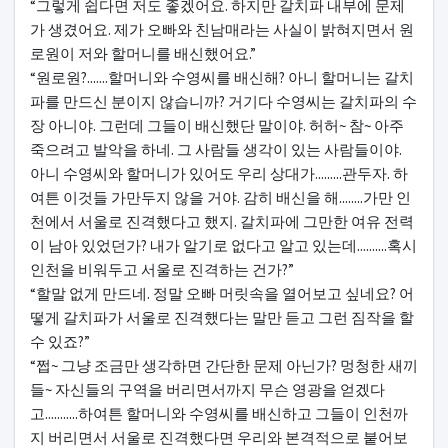
“그렇게 쉽다면 저도 좋겠어요. 하지만 갈치파 내부에 문제
가 생겼어요. 제가 오빠와 친남매라는 사실이 밝혀지면서 원
로원이 저와 할머니를 배신했어요.”
“원로원?.......할머니와 수영씨를 배신해? 아니 할머니는 갈치
파를 만드신 분이지 않습니까? 거기다 수영씨는 갈치파의 수
장 아니야. 그런데 그들이 배신했단 말이야. 허허~ 참~ 아주
죽으려고 발악을 하네. 그 사람들 생각이 있는 사람들이야.
아니 수영씨와 할머니가 있어도 우리 상대가.........관두자. 하
여튼 이것들 가만두지 않을 거야. 감히 배신을 해........가만 인
천에서 서울로 진격했다고 했지. 갈치파에 그만한 여유 전력
이 남아 있었던가? 내가 알기로 없다고 알고 있는데..........혹시
인천을 비워두고 서울로 진격하는 건가?”
“할말 없게 만드네. 정말 오빠 머릿속을 열어보고 싶네요? 어
떻게 갈치파가 서울로 진격했다는 말만 듣고 그런 짐작을 할
수 있죠?”
“쩝~ 그냥 조금만 생각하면 간단한 문제 아닌가? 멍청한 새끼
들~ 자신들의 구역을 버리면서까지 무슨 영광을 얻겠다
고...........하여튼 할머니와 수영씨를 배신하고 그들이 인천까
지 버리면서 서울로 진격했다면 우리와 본격적으로 붙어보