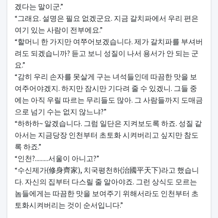
겠다는 말이군.”
“그래요. 설명은 필요 없겠군요. 지금 갈치파에서 우리 편은
여기 있는 사람이 전부에요.”
“할머니 한 가지만 여쭈어보겠습니다. 제가 갈치파를 부셔버
려도 되겠습니까? 듣고 보니 성질이 나서 용서가 안 되는 군
요.”
“감히 우리 손자를 못살게 구는 녀석들인데 따끔한 맛을 보
여주어야겠지. 하지만 잠시만 기다려 줄 수 있겠니. 그들 중
에는 아직 우릴 따르는 무리들도 많아. 그 사람들까지 도매금
으로 넘기 수는 없지 않느냐?”
“하하하~ 알겠습니다. 그럼 일단은 지켜보도록 하죠. 성질 같
아서는 지금당장 인천부터 초토화 시켜버리고 싶지만 참도
록 하죠.”
“인천?.........서울이 아니고?”
“수신제가(修身齊家), 치국평천하(治國平天下)라고 했습니
다. 자신의 집부터 다스릴 줄 알아야죠. 그런 상식도 모르는
놈들에게는 따끔한 맛을 보여주기 위해서라도 인천부터 초
토화시켜버리는 것이 순서입니다.”