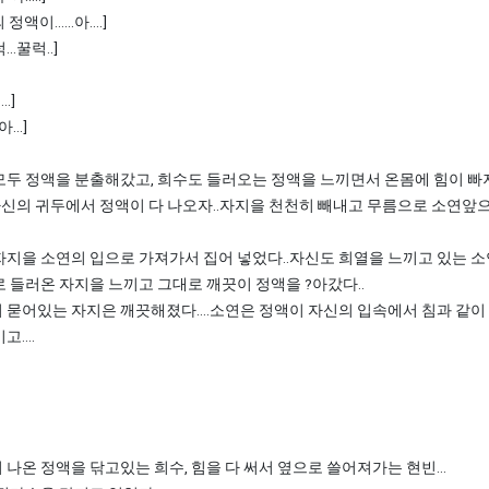
정액이......아....]
럭...꿀럭..]
...]
아...]
모두 정액을 분출해갔고, 희수도 들러오는 정액을 느끼면서 온몸에 힘이 
 자신의 귀두에서 정액이 다 나오자..자지을 천천히 빼내고 무름으로 소연앞
지을 소연의 입으로 가져가서 집어 넣었다..자신도 희열을 느끼고 있는 소
 들러온 자지을 느끼고 그대로 깨끗이 정액을 ?아갔다..
묻어있는 자지은 깨끗해졌다....소연은 정액이 자신의 입속에서 침과 같이
....
나온 정액을 닦고있는 희수, 힘을 다 써서 옆으로 쓸어져가는 현빈...