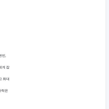
현빈,
세게 잡
고 최대
가락은