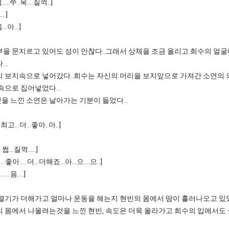
쩝.....쑤..욱....질꺽..]
...]
읍...아...]
부을 문지르고 있어도 성이 안찮다..그래서 상체을 조금 올리고 희수의 얼
..
의 보지속으로 넣어갔다..희수는 자신의 머리을 보지앞으로 가져간 소연의 
속으로 집어넣었다...
 느낀 소연은 날아가는 기분이 들었다...
...최고...더...좋아..아..]
.쩝...질꺽.....]
무...좋아.....더...더해죠...아...으....으..]
.....음....]
 열기가 더해가고 얼마나 운동을 해는지 현빈의 몸에서 땀이 흘러나오고 있
의 몸에서 나올려는것을 느낀 현빈, 속도은 더욱 올라가고 희수의 입에서도