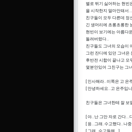
별로 뛰기 싫어하는 현빈은
을 시작한지 얼마안돼서....
친구들이 모두 다른데 정신
긴 생머리에 초롱초롱한 눈
현빈이 보기에는 아름다운
돌려버렸다...
친구들도 그녀의 모습이 이뻐
그런 잔디에 있던 그녀은 
후반전 시합이 끝나고 모두
몇분안있어 그친구는 그녀
[ 인사해라...이쪽은 고 은주
[ 안녕하세요...고 은주입니다
친구들은 그녀한테 잘 보일려
[ 야...난 그만 자로 간다....
[ 응...그래..수고했다...나
[ 그래...수고들해....]