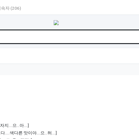
속자 (206)
썰
지....으...아....]
.....색다른 맛이야....으...허....]