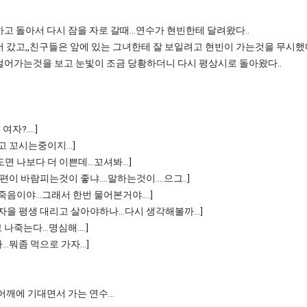
고 돌아서 다시 잠을 자로 갈때...연수가 현빈한테 달려왔다..
 갔고,,친구들은 앞에 있는 그녀한테 잘 보일려고 현빈이 가는것을 무시했
걸어가는것을 보고 눈빛이 조금 당황하더니 다시 평상시로 돌아왔다..
자?....]
다고 꼬시는중이지...]
도면 나보다 더 이쁜데...꼬셔봐...]
 남편이 바람피는것이 좋냐....말하는것이....으그..]
 죽음이야...그래서 한번 물어본거야....]
 여자을 평생 대리고 살아야하나...다시 생각해볼까...]
너죽고 나죽는다...명심해....]
..뭐좀 먹으로 가자...]
어깨에 기대면서 가는 연수...