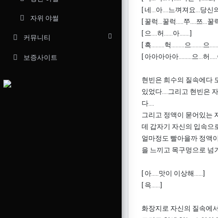
[ 네...아....느껴져요...당신의 
자위 야썰
[ 꿀럭...꿀럭.....쭈....쯔...꿀
[ 으....허......아.......]
커뮤니티
[ 흑.........헉.........으........으......
[ 아아아아아.........으...허.....
보증사이트
현빈은 희수의 질속에다 
있었다....그리고 현빈은
다....
그리고 정액이 묻어있는 자
데 갑자기 자신의 입속으로
얼마정도 빨아을까 정액이 
을 느끼고 목구멍으로 넘기고
[ 아.....맛이 이상해......]
[ 윽......]
화장지로 자신의 질속에서 