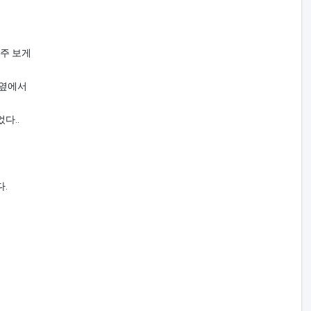
자주 보게
 옆에서
다..
다.