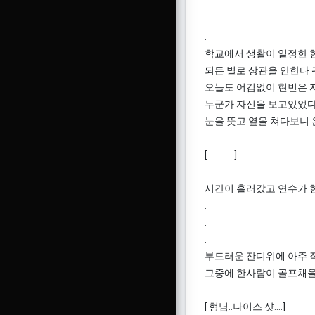
.
.
.
학교에서 생활이 일정한 현
되든 별로 상관을 안한다 귀
오늘도 어김없이 현빈은 
누군가 자신을 보고있었다.
눈을 뜻고 옆을 쳐다보니 
[.............]
시간이 흘러갔고 연수가 
.
.
.
부드러운 잔디위에 아주 
그중에 한사람이 골프채을 
[ 형님..나이스 샷....]