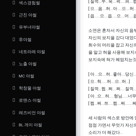
[ 질꺽...쑤...욱....퍽.....퍼....
섹스경험썰
[ 으....음....허...아.....으....허...
근친 야썰
[ 읍......으....읍.....으....어.....
유부녀야썰
소연은 혼자서 자신의 음
자신의 보지을 갔다 대었다.
非야썰
희수의 머리을 잡고 자신
네토라레 야썰
을 알고 혀을 사용해 보지
보지속에 혀가 헤엄치는것을
노출 야썰
[ 아....으....허...좋아....당신
MC 야썰
[ 으...헉......허....으...허...]
학창물 야썰
[ 질꺽...쩝...쩌....쩌.....질꺽...
[ 아...으....허.....형님......너
로맨스 야썰
[ 쩝...쩌...쯔.....쩝....쩌........쩌.
레즈비언 야썰
세 사람의 섹스로 방안에
BL 게이 야썰
점점 가면서 무엇가 자신
소리가 더 해갔다...