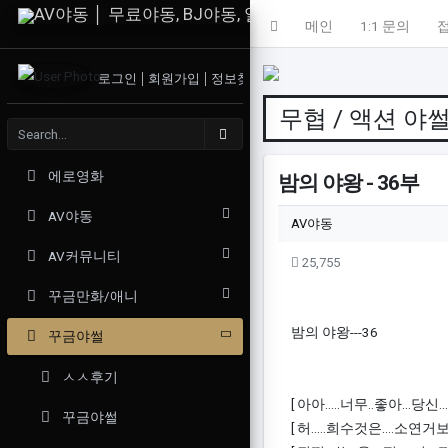
메인
1:1 문의
접
로그인
회원가입
정보찾기
무협 / 액션 야
에로영화
밤의 야왕 - 36부
AV야동
작성자 정보
작성
AV야동
컨텐츠 정보
AV커뮤니티
조회
25,755
꾸금만화/애니
본문
밤의 야왕---36
꾸금야썰
ㅅㅅ후기
[ 아아.....너무..좋아...당신...자
꾸금야썰
[ 허.....희수것은....소연거보다