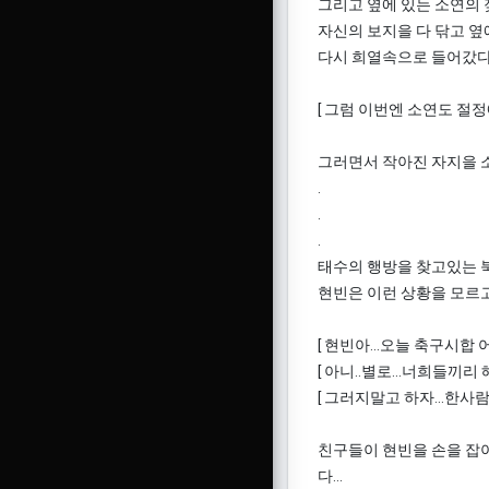
그리고 옆에 있는 소연의 젖
자신의 보지을 다 닦고 옆
다시 희열속으로 들어갔다.
[ 그럼 이번엔 소연도 절정
그러면서 작아진 자지을 소
.
.
.
태수의 행방을 찾고있는 북
현빈은 이런 상황을 모르
[ 현빈아...오늘 축구시합 어떻
[ 아니..별로...너희들끼리 해라
[ 그러지말고 하자...한사람이
친구들이 현빈을 손을 잡
다...