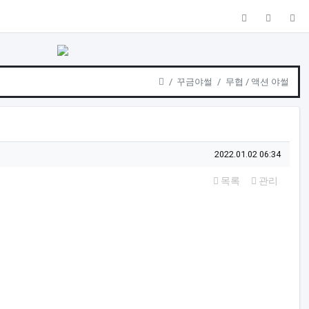
검색
전체창
더
Home
꾸금야썰
무협 / 액션 야썰
작성일
2022.01.02 06:34
목록
관리