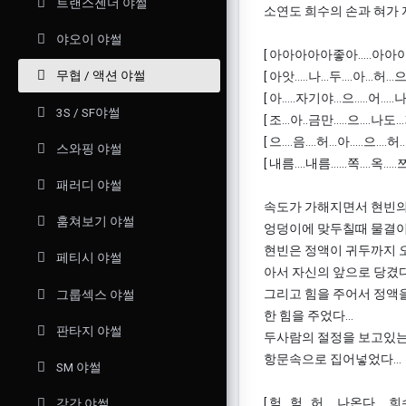
트랜스젠더 야썰
소연도 희수의 손과 혀가 
야오이 야썰
[ 아아아아아좋아.....아아아 더...
무협 / 액션 야썰
[ 아앗.....나...두....아...허...으.
[ 아.....자기야...으.....어....
3S / SF야썰
[ 조...아..금만.....으....나도...
[ 으....음....허...아.....으....허...
스와핑 야썰
[ 내름....내름......쪽....옥.....
패러디 야썰
속도가 가해지면서 현빈의
훔쳐보기 야썰
엉덩이에 맞두칠때 물결이
현빈은 정액이 귀두까지 
페티시 야썰
아서 자신의 앞으로 당겼다.
그리고 힘을 주어서 정액
그룹섹스 야썰
한 힘을 주었다...
판타지 야썰
두사람의 절정을 보고있는
항문속으로 집어넣었다...
SM 야썰
[ 헉...헉...허.....나온다.....희
강간 야썰