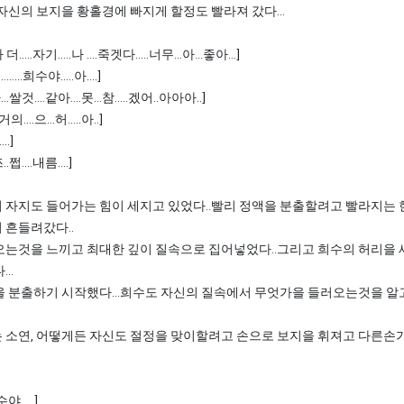
자신의 보지을 황홀경에 빠지게 할정도 빨라져 갔다...
..자기.....나 ....죽겟다.....너무...아...좋아...]
.......희수야.....아....]
.나...쌀것....같아....못...참.....겠어..아아아..]
거의....으...허.....아..]
...]
쯔..쩝....내름....]
 자지도 들어가는 힘이 세지고 있었다..빨리 정액을 분출할려고 빨라지는 
 흔들려갔다..
오는것을 느끼고 최대한 깊이 질속으로 집어넣었다..그리고 희수의 허리을 
..
을 분출하기 시작했다...희수도 자신의 질속에서 무엇가을 들러오는것을 알
 소연, 어떻게든 자신도 절정을 맞이할려고 손으로 보지을 휘져고 다른손
수야.....]