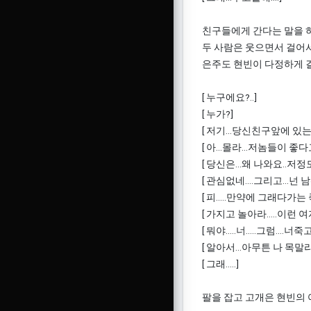
친구들에게 간다는 말을 하
두 사람은 웃으면서 걸어서
은주도 현빈이 다정하게 
[ 누구에요?..]
[ 누가?]
[ 저기...당신친구앞에 있는 여
[ 아...몰라...저놈들이 좋
[ 당신은...왜 나와요..저정
[ 관심없네....그리고...넌
[ 피.....만약에 그래다가는
[ 가지고 놀아라.....이런
[ 뭐야.....너.....그럼....
[ 알아서...아무튼 나 목말라.
[ 그래.....]
팔을 잡고 고개은 현빈의 