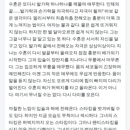
수혼은 또다시 발가락 하나하나를 깨물며 애무한다. 인체의
끝........발가락과 손가락을 자극하다고 자극이 될까? 바보 같
은 생각이다. 멀리서부터 차츰차츰 전해오는 흥분이 더욱 크
게 느껴지는 법이다. 여자는 물과 같다. 물은 쉽게 뜨거워지
지 않는다. 하지만 한 벌 달아오르면 쉽게 식지 않는다. 그는
그걸 너무나 잘 알고 있는 듯 하다. 수혼은 서서히 자신을 달
구고 있다. 발가락 끝에서 전해오는 자극은 상상이상이다. 지
나는 수혼이 다시 발끝부터 올려오자 점점 흥분이 배가되기
시작한다. 그의 입술이 장딴지를 지나더니 무릎에서 머무른
다. 그는 집요하게 무릎을 애무했다. 몸의 세포들이 긴장하며
예민해진다. 이젠 그의 작은 애무에도 무섭게 반응한다. 몸이
말을 듣지 않는다. 자신도 모르게 다리에 힘이 빠지며 다리가
벌어진다. 수혼의 혀가 허벅지를 타고 올라온다. 이거 아니
다. 여기서 무너질 수는 없다. 다시 다리를 모은다.
까칠한 느낌이 입술과 혀에 전해온다. 스타킹을 벗겨버릴 수
도 있다. 하지만 지금 모습도 무척이나 섹시하다. 그녀의 스
타킹은 허벅지까지 오는 스타킹이다. 그마나 팬티스타킹을
신지 않은 것이 다행이다. 그녀의 다리가 벌어졌다. 입술이