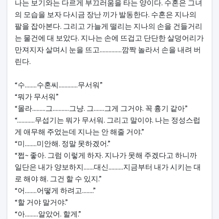
나는 보기와는 다르게 부끄러움을 타는 양이다. 수혼은 그녀
의 모습을 보자 다시금 장난 끼가 발동한다. 수혼은 지나의
팔을 잡아본다. 그리고 가늘게 떨리는 지나의 손을 건들거리
는 물건에 대 보았다. 지나는 손에 뜨겁고 단단한 살덩어리가
만져지자 살며시 눈을 뜨고...............깜짝 놀라서 손을 내려 버
린다.
“수........수혼씨.............무서워”
“뭐가 무서워”
“몰라.........그...........그냥. 그.......그게 그거야. 꼭 흉기 같아”
“............무섭기는 뭐가 무서워. 그리고 말이야. 나는 정성스럽
게 애무해 주었는데 지나는 안 해줄 거야.”
“미........미안해. 정말 못하겠어.”
“쩝~ 좋아. 그럼 이렇게 하자. 지나가 못해 주겠다고 하니까
일단은 내가 양보하지.......대신..........지금부터 내가 시키는 대
로 해야 해. 그건 할 수 있지.”
“어........어떻게 하려고........”
“할 거야 말거야.”
“아.........알았어. 할게.”