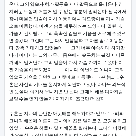
온다. 그의 입술과 혀가 팔등을 지나 팔목으로 올라온다. 간
지러운 느낌과 더불어 알 수 없는 흥분이 밀려온다. 팔목에서
잠시 머물던 입술이 다시 이동하더니 겨드랑이를 지나 가슴
으로 이동했다. 이젠 가슴을 애무하려는 모양이다. 떨린다.
가슴이 간지럽다. 그의 촉촉한 입술로 가슴을 애무해 주었으
면 좋겠다. 그런데 그는 다시 입술을 때고 다른 팔로 이동한
다. 잔뜩 기대하고 있었는데.........그가 너무 야속하다. 하지만
다시 이어지는 그의 애무에 몸속에서 솟구치는 불길이 더욱
거세게 일어난다. 그의 입술이 다시 가슴 가까이로 왔다. 이
젠 가슴을 애무하겠지..............아니다. 이번에도 아니다. 그의
입술은 가슴을 외면하고 아랫배로 이동했다. 나쁜 놈.........수
혼은 자신의 기대를 철저하게 외면하고 있다. 아마도 의도적
인 듯싶다. 여기서 무너지면 안 된다. 그에게 헤픈 여자처럼
보일 수는 없지 않는가? 자제하자. 조금만 더 참자.
수혼은 지나의 탄탄한 아랫배를 애무하다가 밑으로 내려와
그녀의 배꼽에 이른다. 그녀의 배꼽은 일자로 긴 모양을 하고
있었다. 수혼은 혀를 내밀어 배꼽을 찔려본다. 그녀의 아랫배
가 요동친다. 잠시 머물던 수혼의 혀가 항해를 계속한다. 그