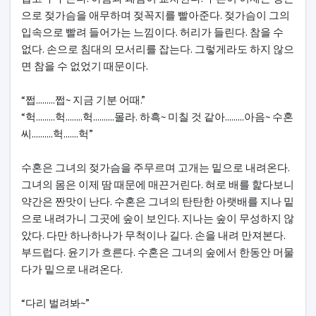
으로 젖가슴을 애무하며 젖꼭지를 빨아준다. 젖가슴이 그의
입속으로 빨려 들어가는 느낌이다. 허리가 들린다. 참을 수
없다. 손으로 침대의 모서리를 잡는다. 그렇게라도 하지 않으
면 참을 수 없었기 때문이다.
“쩝.........쩝~ 지금 기분 어때.”
“헉.........헉........헉..........몰라. 하흑~ 미칠 것 같아.........아음~ 수혼
씨..........헉.......헉”
수혼은 그녀의 젖가슴을 주무르며 고개는 밑으로 내려온다.
그녀의 몸은 이제 땀 때문에 매끈거린다. 혀로 배를 핥다보니
약간은 짠맛이 난다. 수혼은 그녀의 탄탄한 아랫배를 지나 밑
으로 내려가니 그곳에 숲이 보인다. 지나는 숲이 무성하지 않
았다. 다만 하나하나가 무척이나 길다. 손을 내려 만져본다.
부드럽다. 윤기가 흐른다. 수혼은 그녀의 숲에서 한동안 머물
다가 밑으로 내려온다.
“다리 벌려봐~”