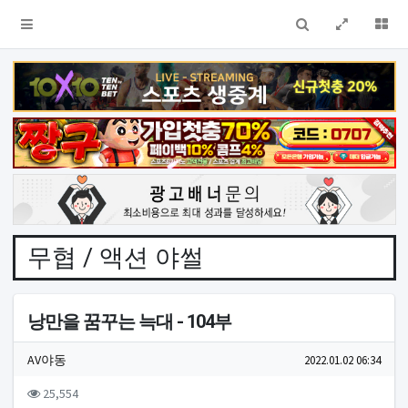
검색
전체창
더
무협 / 액션 야썰
낭만을 꿈꾸는 늑대 - 104부
작성자 정보
작성
작성일
AV야동
2022.01.02 06:34
컨텐츠 정보
조회
25,554