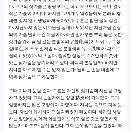
다. 그녀의 젖가슴은 링링보다는 작고 요코보다는 크다. 결코
작은 가슴이 아니다. 하지만 그녀가 누워있음에도 본래의 형
태를 잃지 않고 탱탱하게 솟아있다. 수혼은 침을 꿀꺽 삼킨
다. 지금까지 많은 여자들을 상대해 보았지만 지금처럼 긴장
되며 가슴 떨려보긴 처음이다. 하얀 밀가루를 뿌려 놓은 듯한
젖가슴위에 꽃 입 같은 분홍색의 유륜(乳輪)이 보이고, 그 정
점(頂点)에 포도 알처럼 작은 분홍색의 유두(乳頭)가 파르르
떨리고 있었다. 먹고 싶다. 솔직한 심정으로 거만하게 솟아
있는 젖가슴을 뭉겨버리고 싶다. 파괴의 본능일까? 하지만
지나를 아프게 할 수는 없지 않는가? 떨리는 손을 내밀에 그
녀의 젖가슴으로 이동한다.
그때 지나가 눈을 뜬다. 수혼은 자신의 젖가슴에 시선을 고정
하고 있었다. 그의 눈동자에는 정염(情炎)이 가득했다. 그가
실망하지는 않은 모양이다. 다행이다. 지나는 속으로 피식 웃
는다. 자신이 유치하다고 생각되었기 때문이다. 하지만 사랑
하는 정인(情人)에게 아름답게 보이고 싶은 것은 당연하지
않는가? 파르르~ 몸이 떨린다. 그의 손이 젖가슴을 잡았다. 따