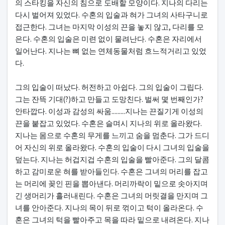
의 스타킹을 자신의 침으로 도배할 모양이다. 지나의 다리는
다시 벌어져 있었다. 수혼의 입술과 혀가 그녀의 사타구니로
접근한다. 그녀는 마지막 이성의 끈을 놓지 않고, 다리를 모
은다. 수혼의 입술은 미련 없이 물려난다. 수혼은 자리에서
일어난다. 지나는 뼈 없는 연체동물처럼 흐느적거리고 있었
다.
그의 입술이 떠났다. 허전하고 아쉽다. 그의 입술이 그립다.
그는 잔뜩 기대(?)하고 만들고 도망친다. 벌써 몇 번째인가?
안타깝다. 이성과 감성의 싸움.........지나는 끈질기게 이성의
끈을 붙잡고 있었다. 수혼은 슬며시 지나의 위로 올라왔다.
지나는 몸으로 수혼의 무게를 느끼고 숨을 멈춘다. 그가 드디
어 자신의 위로 올라왔다. 수혼의 입술이 다시 그녀의 입술을
덮는다. 지나는 허겁지겁 수혼의 입술을 빨아준다. 그의 달콤
하고 감미로운 혀를 받아들인다. 수혼은 그녀의 머리를 잡고
는 머리에 꽂인 핀을 뽑아낸다. 머리까락이 밑으로 솟아지며
긴 생머리가 흘러내린다. 수혼은 그녀의 머릿결을 만지며 그
녀를 안아준다. 지나의 목이 뒤로 꺾이고 턱이 올라온다. 수
혼은 그녀의 턱을 빨아주고 목을 따라 밑으로 내려온다. 지나