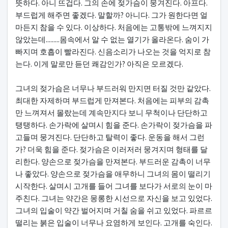
뜻하다. 아니 뜨겁다. 그의 손에 젖가슴이 뭉겨진다. 아프다.
부드럽게 해주면 좋겠다. 말할까? 아니다. 그가 원한다면 얼
마든지 참을 수 있다. 이상하다. 처음에는 고통밖에 느껴지지
않았는데.........몸속에서 알 수 없는 열기가 올라온다. 숨이 가
빠지며 호흡이 빨라진다. 신음소리가 나오는 것을 억지로 참
는다. 이게 말로만 듣던 쾌감인가? 아직은 모르겠다.
그녀의 젖가슴은 너무나 부드러워 만지면 터질 것만 같았다.
최대한 자제하며 부드럽게 만져본다. 처음에는 피부의 감촉
만 느껴져서 몰랐는데 계속만지다 보니 무척이나 단단하고
탱탱하다. 손가락에 살며시 힘을 준다. 손가락이 젖가슴을 파
고들며 뭉겨진다. 단단하고 탈력이 좋다. 운동을 해서 그런
가? 더욱 힘을 준다. 젖가슴은 이러저러 뭉겨지며 형태를 달
리한다. 양손으로 젖가슴을 만져본다. 부드러운 감촉이 너무
나 좋았다. 양손으로 젖가슴을 애무하니 그녀의 몸이 떨리기
시작한다. 살며시 고개를 들어 그녀를 보다가 서로의 눈이 마
주친다. 그녀는 약간은 몽롱한 시선으로 자신을 보고 있었다.
그녀의 입술이 약간 벌어지며 거칠 숨을 쉬고 있었다. 파르르
떨리는 붉은 입술이 너무나 요염하게 보인다. 고개를 숙인다.