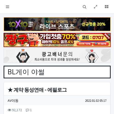
검색
전체창
더
BL게이 야썰
★ 계약 동성연애 - 에필로그
작성자 정보
작성
작성일
AV야동
2022.01.02 05:17
컨텐츠 정보
조회
댓글
92,172
1