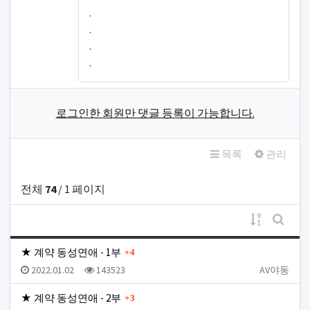
.
.
.
.
로그인한 회원만 댓글 등록이 가능합니다.
목록
관리
전체
74
/ 1 페이지
게시물 정
게시판
댓글
★ 계약 동성연애 - 1부
4
등록일
조회
등록자
2022.01.02
143523
AV야동
댓글
★ 계약 동성연애 - 2부
3