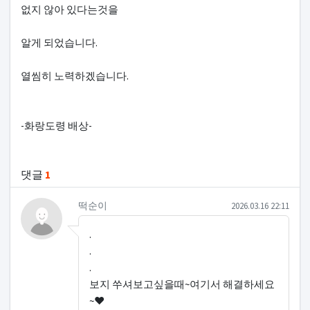
없지 않아 있다는것을
알게 되었습니다.
열씸히 노력하겠습니다.
-화랑도령 배상-
관련자료
댓글
1
떡순이님의 댓글
작성일
떡순이
2026.03.16 22:11
.
.
.
보지 쑤셔보고싶을때~여기서 해결하세요
~♥