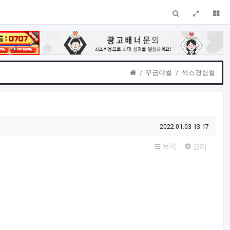
검색
전체창
더
Home
꾸금야썰
섹스경험썰
작성일
2022.01.03 13:17
목록
관리