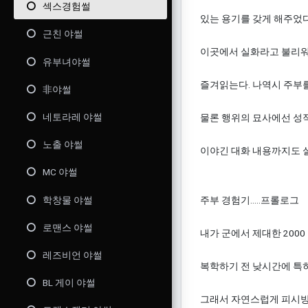
섹스경험썰
있는 용기를 갖게 해주었다
근친 야썰
이곳에서 실화라고 불리워지
유부녀야썰
즐겨읽는다. 나역시 주부를
非야썰
네토라레 야썰
물론 행위의 묘사에선 성적
노출 야썰
이야긴 대화 내용까지도 
MC 야썰
학창물 야썰
주부 경험기.....프롤로그
로맨스 야썰
내가 군에서 제대한 2000 
레즈비언 야썰
복학하기 전 낮시간에 특히
BL 게이 야썰
그래서 자연스럽게 피시방