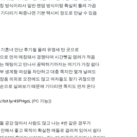
칭 방식이라서 일반 랜덤 방식이랑 확실히 틀려 가끔
 기다리기 짜증나면 기본 택시비 정도로 만날 수 있음
 기혼녀 만난 후기썰 올려 유명세 탄 곳으로
으로 먼저 매칭돼서 경쟁타며 시간뺏길 염려가 적음
는 채팅이고 만나서 꽁떡하기까지는 여기가 가장 쉽다
부 생계형 여성들 차단하고 대충 쪽지만 몇개 날려도
장옴 의외로 오전에도 많고 여자들도 찾기 귀찮으면
순으로 살펴보기 때문에 기다리면 쪽지도 먼저 온다
://bit.ly/45PHgcL
(PC 가능))
들 공강 많아서 사람도 많고 나는 4번 같은 경우가
 안해서 좋고 목적이 확실한 애들로 걸러져 있어서 쉽다