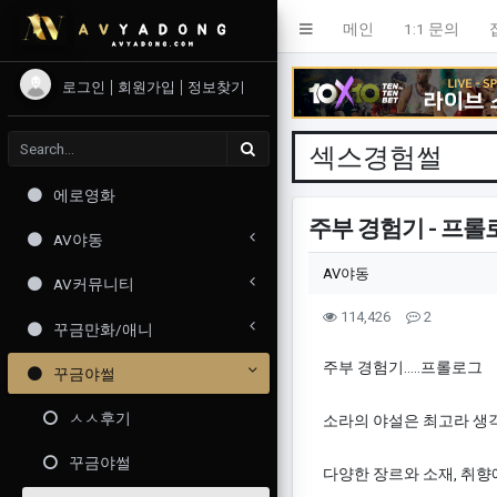
메인
1:1 문의
로그인
회원가입
정보찾기
섹스경험썰
에로영화
주부 경험기 - 프롤
AV야동
작성자 정보
작성
AV야동
AV커뮤니티
컨텐츠 정보
조회
댓글
114,426
2
꾸금만화/애니
본문
주부 경험기.....프롤로그
꾸금야썰
ㅅㅅ후기
소라의 야설은 최고라 생
꾸금야썰
다양한 장르와 소재, 취향