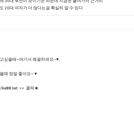
에 30대 후반이 보이기는 하는데 지금은 들어가서 근거리
도 20대 여자가 더 많다는걸 확실히 알 수 있다
의 댓글
고싶을때~여기서 해결하세요~♥
을때 정말 좋아요~ ♥
//ke88.net
<< 클릭★