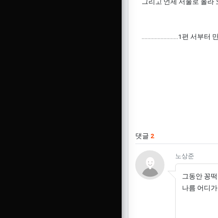
그리고 언제 서울로 올라 
.........................1편 서부터
관련자료
댓글
2
노상준님
노상준
그동안 꽁떡
나름 어디가