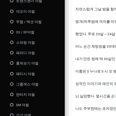
트랜스젠더 야썰
자연스럽게 그날 밤을 함께
야오이 야썰
벙개(하루밤에 여자를 따
무협 / 액션 야썰
3S / SF야썰
했었다. 주로 20살 ~ 24
스와핑 야썰
어느 순간 채팅방을 30대
패러디 야썰
내가 만든 방에 딱 30살인
훔쳐보기 야썰
이름은 S 누나로 S 시 
페티시 야썰
성적인 이야기와 애인의 유무
그룹섹스 야썰
판타지 야썰
난 실망했다. 몇시간을 손
SM 야썰
나도 주부한테는 초자였던
강간 야썰