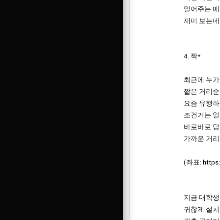
밀어주는 매
재미 보는데
4. 짝*
최근에 누가
짧은 거리순
요즘 유행하
조건거는 일
바로바로 답
가까운 거리
(좌표:
https
지금 대학생
귀찮게 설치