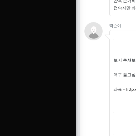
간혹 근거리
접속자만 봐
떡순이님
떡순이
.
.
.
보지 쑤셔보
욕구 풀고싶
좌표 --
http:
.
.
.
.
.