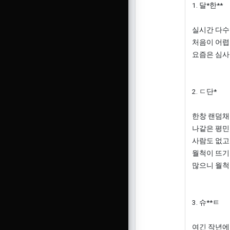
1. 달*한**
실시간 다수
처음이 어렵
요즘은 심사
2. ㄷ단*
한창 랜덤채
나같은 평민
사람도 없고
월척이 뜨기
많으니 월척
3. 슈**ㅌ
여긴 작년에