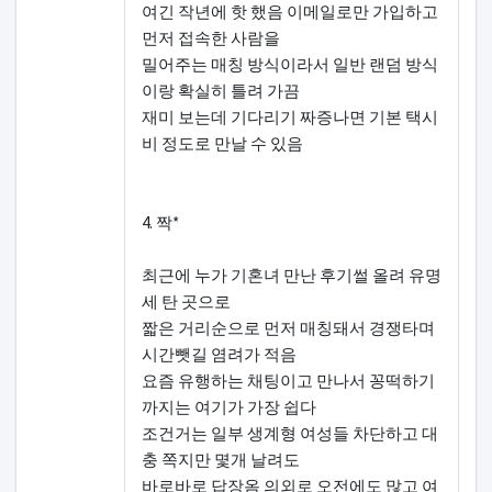
여긴 작년에 핫 했음 이메일로만 가입하고
먼저 접속한 사람을
밀어주는 매칭 방식이라서 일반 랜덤 방식
이랑 확실히 틀려 가끔
재미 보는데 기다리기 짜증나면 기본 택시
비 정도로 만날 수 있음
4. 짝*
최근에 누가 기혼녀 만난 후기썰 올려 유명
세 탄 곳으로
짧은 거리순으로 먼저 매칭돼서 경쟁타며
시간뺏길 염려가 적음
요즘 유행하는 채팅이고 만나서 꽁떡하기
까지는 여기가 가장 쉽다
조건거는 일부 생계형 여성들 차단하고 대
충 쪽지만 몇개 날려도
바로바로 답장옴 의외로 오전에도 많고 여