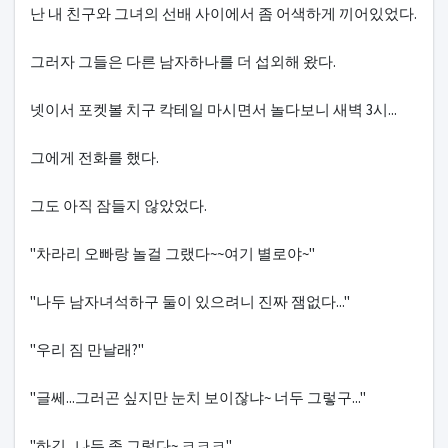
난 내 친구와 그녀의 선배 사이에서 좀 어색하게 끼어있었다.
그러자 그들은 다른 남자하나를 더 섭외해 왔다.
넷이서 포켓볼 치구 칵테일 마시면서 놀다보니 새벽 3시...
그에게 전화를 했다.
그도 아직 잠들지 않았었다.
"차라리 오빠랑 놀걸 그랬다~~여기 별로야~"
"나두 남자녀석하구 둘이 있으려니 진짜 잼없다..."
"우리 짐 만날래?"
"글쎄...그러곤 싶지만 눈치 보이잖냐~ 너두 그렇구..."
"하긴...나두 좀 그렇다~ ㅋㅋㅋ"