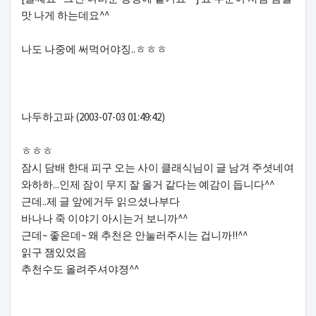
맛 나게 하는데요^^
나도 나중에 써먹어야징..ㅎㅎㅎ
나두하고파 (2003-07-03 01:49:42)
ㅎㅎㅎ
잠시 담배 한대 피구 오는 사이 클래식님이 글 남겨 주셧네여
와하하...인제 잠이 무지 잘 올거 같다는 예감이 듭니다^^
근데..제 글 앞에거두 읽으셨나부다
바나나 죽 이야기 아시는거 보니까^^
근데~ 좋은데~ 왜 추천은 안눌러주시는 겁니까!!^^
읽구 잼있었음
추천수도 올려주셔야졍^^