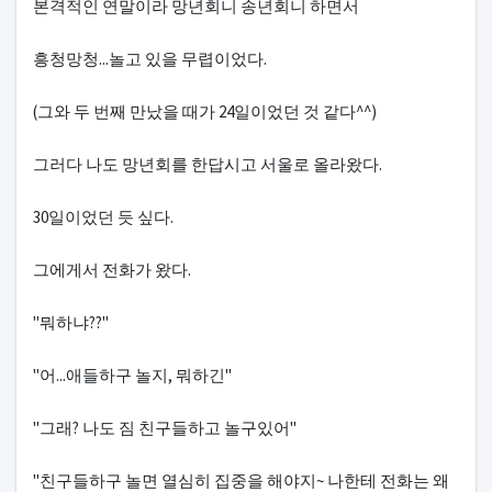
본격적인 연말이라 망년회니 송년회니 하면서
흥청망청...놀고 있을 무렵이었다.
(그와 두 번째 만났을 때가 24일이었던 것 같다^^)
그러다 나도 망년회를 한답시고 서울로 올라왔다.
30일이었던 듯 싶다.
그에게서 전화가 왔다.
"뭐하냐??"
"어...애들하구 놀지, 뭐하긴"
"그래? 나도 짐 친구들하고 놀구있어"
"친구들하구 놀면 열심히 집중을 해야지~ 나한테 전화는 왜