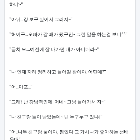
하냐~"
"아뉘...걍 보구 싶어서 그러지~"
"허이구...오빠가 갈 때가 됐구만~ 그런 말을 하는걸 보니^^"
"글치 모....예전에 잘 나가던 내가 아니더라~"
"나 인제 자리 정리하고 들어갈 참이야. 어딘데?"
"어...마포..."
"그래? 난 강남역인데. 머네~ 그냥 들어가서 자~"
"나 친구랑 둘이 남았는데~ 넌 누구누구 있냐?"
"어..나두 친구랑 둘이야, 쩜있다 그 가시나가 좋아하는 선배
온대"