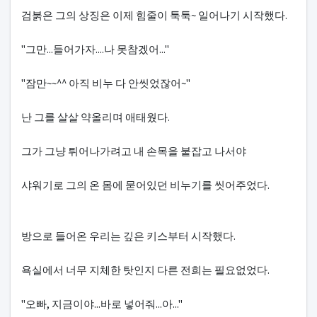
검붉은 그의 상징은 이제 힘줄이 툭툭~ 일어나기 시작했다.
"그만...들어가자....나 못참겠어..."
"잠만~~^^ 아직 비누 다 안씻었잖어~"
난 그를 살살 약올리며 애태웠다.
그가 그냥 튀어나가려고 내 손목을 붙잡고 나서야
샤워기로 그의 온 몸에 묻어있던 비누기를 씻어주었다.
방으로 들어온 우리는 깊은 키스부터 시작했다.
욕실에서 너무 지체한 탓인지 다른 전희는 필요없었다.
"오빠, 지금이야...바로 넣어줘...아..."