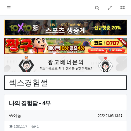
검색
전체창
더
섹스경험썰
나의 경험담 - 4부
작성자 정보
작성
작성일
AV야동
2022.01.03 13:17
컨텐츠 정보
조회
댓글
103,117
2