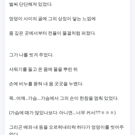
벌써 단단해져 있었다.
엉덩이 사이의 골에 그의 상징이 닿는 느낌에
몸 깊은 곳에서부터 전율이 물결처럼 퍼졌다.
그가 나를 씻겨 주었다.
샤워기를 들고 온 몸에 물을 뿌린 뒤
손에 비누를 묻혀 내 몸 곳곳을 누볐다.
목...어깨...가슴....가슴에서 그의 손이 한참을 멈춰 있었다.
(가슴에 때가 많았나보다. 아니면....너무 커서???ㅎㅎㅎ)
그리곤 배와 내 등을 오르락내리락 하다가 엉덩이를 씻어주
었다.