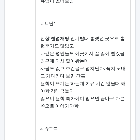
유입이 없어보임
2. ㄷ단*
한창 랜덤채팅 인기탈때 흥했던 곳으로 홈
런후기도 많았고
나같은 평민들도 이곳에서 꿀 많이 빨았음
최근에 다시 깔아봤는데
사람도 없고 조건글로 넘쳐난다. 쪽지 보내
고 기다리다 보면 간혹
월척이 뜨기는 하는데 여유 시간 많을때 해
야함 강태공들이
많으니 월척 톡아이디 받으면 곧바로 다른
쪽으로 이어가야함
3. 슈**ㅌ