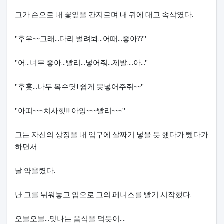
그가 손으로 내 꽃잎을 간지르며 내 귀에 대고 속삭였다.
"후우~~그래...다리 벌려봐...어때...좋아??"
"어...너무 좋아...빨리...넣어줘...제발....아..."
"후훗...나두 복수닷! 쉽게 못넣어주쥐~~"
"아띠~~~치사햇!! 아잉~~~빨리~~~"
그는 자신의 상징을 내 입구에 살짜기 넣을 듯 했다가 뺐다가
하면서
날 약올렸다.
난 그를 뉘워놓고 입으로 그의 페니스를 빨기 시작했다.
오물오물...맛나는 음식을 먹듯이....