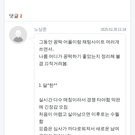
관련자료
댓글
2
노상준님의 댓글
작성일
노상준
2025.02.20 11:18
그동안 꽁떡 어플이랑 채팅사이트 여러개
쓰면서..
나름 어디가 꽁떡하기 좋았는지 정리해 볼
겸 끄적거려봄.
1. 달*한**
실시간 다수 매칭이라서 경쟁 타야함 막판
에 긴장감 오짐
처음이 어렵고 살아남으면 이후로는 수월
함
요즘은 심사가 까다로워져서 새로운 남여