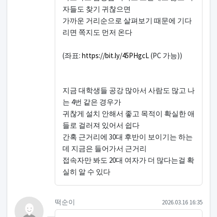
자들도 찾기 귀찮으면
가까운 거리순으로 살펴보기 때문에 기다
리면 쪽지도 먼저 온다
(좌표:
https://bit.ly/45PHgcL
(PC 가능))
지금 대학생들 공강 많아서 사람도 많고 나
는 4번 같은 경우가
귀찮게 설치 안해서 좋고 목적이 확실한 애
들로 걸러져 있어서 쉽다
간혹 근거리에 30대 후반이 보이기는 하는
데 지금은 들어가서 근거리
접속자만 봐도 20대 여자가 더 많다는걸 확
실히 알 수 있다
떡순이님의 댓글
작성일
떡순이
2026.03.16 16:35