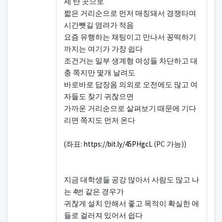
세 탄 곳으로
짧은 거리순으로 먼저 매칭돼서 경쟁타며
시간뺏길 염려가 적음
요즘 유행하는 채팅이고 만나서 꽁떡하기
까지는 여기가 가장 쉽다
조건거는 일부 생계형 여성들 차단하고 대
충 쪽지만 몇개 날려도
바로바로 답장옴 의외로 오전에도 많고 여
자들도 찾기 귀찮으면
가까운 거리순으로 살펴보기 때문에 기다
리면 쪽지도 먼저 온다
(좌표:
https://bit.ly/45PHgcL
(PC 가능))
지금 대학생들 공강 많아서 사람도 많고 나
는 4번 같은 경우가
귀찮게 설치 안해서 좋고 목적이 확실한 애
들로 걸러져 있어서 쉽다