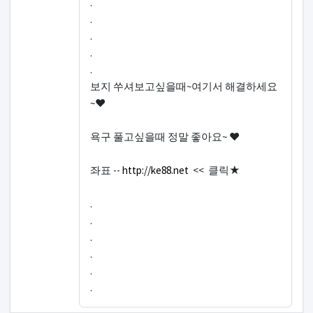
.
.
.
.
.
보지 쑤셔보고싶을때~여기서 해결하세요
~♥
욕구 풀고싶을때 정말 좋아요~ ♥
좌표 --
http://ke88.net
<< 클릭★
.
.
.
.
.
.