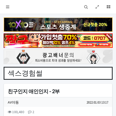
검색
전체창
더
섹스경험썰
친구인지 애인인지 - 2부
작성자 정보
작성
작성일
AV야동
2022.01.03 13:17
컨텐츠 정보
조회
댓글
100,480
2