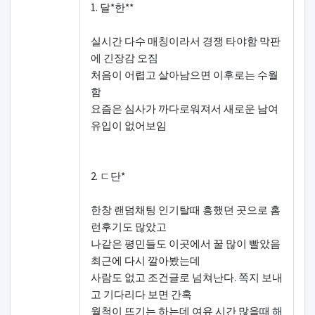
1. 달*한**
실시간 다수 매칭이라서 경쟁 타야함 막판
에 긴장감 오짐
처음이 어렵고 살아남으면 이후로는 수월
함
요즘은 심사가 까다로워져서 새로운 남여
유입이 없어보임
2. ㄷ단*
한창 랜덤채팅 인기탈때 흥했던 곳으로 홈
런후기도 많았고
나같은 평민들도 이곳에서 꿀 많이 빨았음
최근에 다시 깔아봤는데
사람도 없고 조건글로 넘쳐난다. 쪽지 보내
고 기다리다 보면 간혹
월척이 뜨기는 하는데 여유 시간 많을때 해