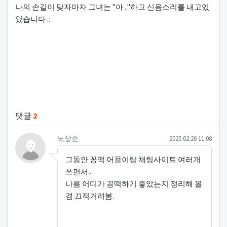
나의 손길이 닺자마자 그녀는 "아 .."하고 신음소리를 내고있
었습니다 ..
관련자료
댓글
2
노상준님의 댓글
작성일
노상준
2025.02.20 11:08
그동안 꽁떡 어플이랑 채팅사이트 여러개
쓰면서..
나름 어디가 꽁떡하기 좋았는지 정리해 볼
겸 끄적거려봄.