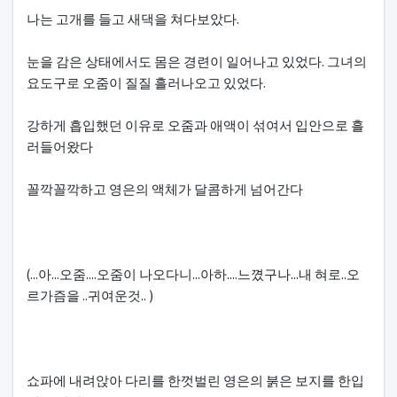
나는 고개를 들고 새댁을 쳐다보았다.
눈을 감은 상태에서도 몸은 경련이 일어나고 있었다. 그녀의
요도구로 오줌이 질질 흘러나오고 있었다.
강하게 흡입했던 이유로 오줌과 애액이 섞여서 입안으로 흘
러들어왔다
꼴깍꼴깍하고 영은의 액체가 달콤하게 넘어간다
(...아...오줌....오줌이 나오다니...아하....느꼈구나...내 혀로..오
르가즘을 ..귀여운것.. )
쇼파에 내려앉아 다리를 한껏벌린 영은의 붉은 보지를 한입