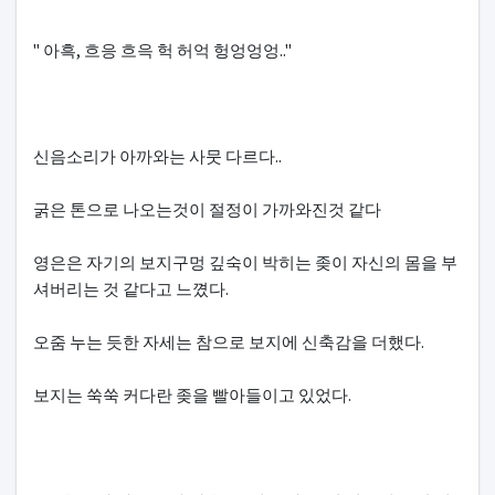
" 아흑, 흐응 흐윽 헉 허억 헝엉엉엉.."
신음소리가 아까와는 사뭇 다르다..
굵은 톤으로 나오는것이 절정이 가까와진것 같다
영은은 자기의 보지구멍 깊숙이 박히는 좆이 자신의 몸을 부
셔버리는 것 같다고 느꼈다.
오줌 누는 듯한 자세는 참으로 보지에 신축감을 더했다.
보지는 쑥쑥 커다란 좆을 빨아들이고 있었다.