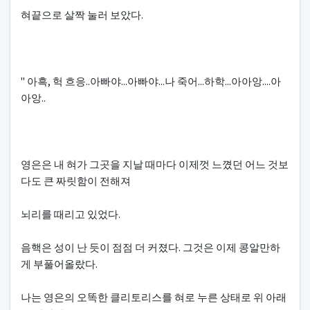
혀끝으로 살짝 눌러 보았다.
" 아흑, 헉 흐응..아빠야...아빠야...나 죽어...하학...아아앙....아
아앙..
영은은 내 혀가 그곳을 지날 때마다 이제껏 느꼈던 어느 것보
다도 큰 짜릿함이 전해져
뇌리를 때리고 있었다.
음핵은 성이 난 듯이 점점 더 커졌다. 그것은 이제 콩알만하
게 부풀어올랐다.
나는 영은의 오똑한 클리토리스를 혀로 누른 상태로 위 아래