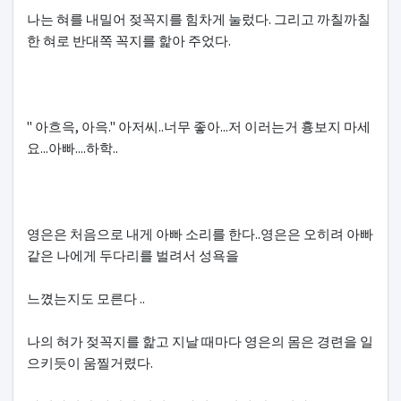
나는 혀를 내밀어 젖꼭지를 힘차게 눌렀다. 그리고 까칠까칠
한 혀로 반대쪽 꼭지를 핥아 주었다.
" 아흐윽, 아윽." 아저씨..너무 좋아...저 이러는거 흉보지 마세
요...아빠....하학..
영은은 처음으로 내게 아빠 소리를 한다..영은은 오히려 아빠
같은 나에게 두다리를 벌려서 성욕을
느꼈는지도 모른다 ..
나의 혀가 젖꼭지를 핥고 지날 때마다 영은의 몸은 경련을 일
으키듯이 움찔거렸다.