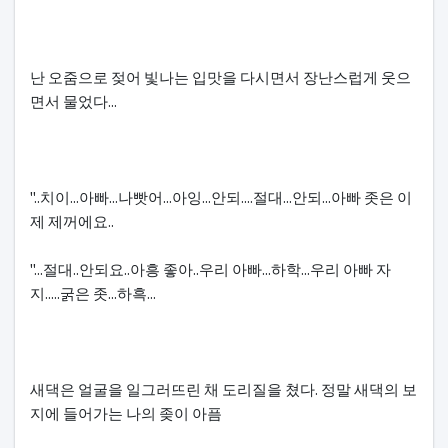
난 오줌으로 젖어 빛나는 입맛을 다시면서 장난스럽게 웃으
면서 물었다...
"..치이...아빠...나빳어...아잉...안되....절대...안되...아빠 좃은 이
제 제꺼에요..
"...절대..안되요..아흥 좋아..우리 아빠...하학...우리 아빠 자
지.....굵은 좃...하흑...
새댁은 얼굴을 일그러뜨린 채 도리질을 쳤다. 정말 새댁의 보
지에 들어가는 나의 좆이 아픔