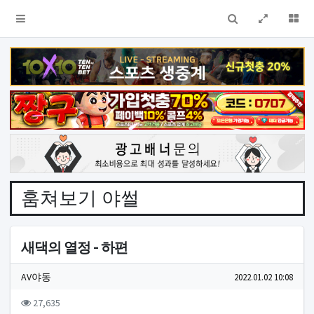
검색
전체창
더
훔쳐보기 야썰
새댁의 열정 - 하편
작성자 정보
작성
작성일
AV야동
2022.01.02 10:08
컨텐츠 정보
조회
27,635