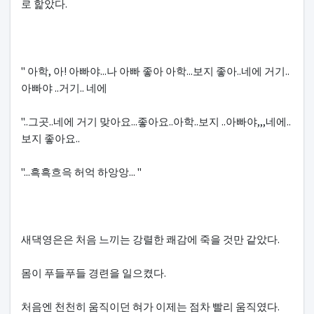
로 핥았다.
" 아학, 아! 아빠야...나 아빠 좋아 아학...보지 좋아..네에 거기..
아빠야 ..거기.. 네에
"..그곳..네에 거기 맞아요...좋아요..아학..보지 ..아빠야,,,네에..
보지 좋아요..
"...흑흑흐윽 허억 하앙앙... "
새댁영은은 처음 느끼는 강렬한 쾌감에 죽을 것만 같았다.
몸이 푸들푸들 경련을 일으켰다.
처음엔 천천히 움직이던 혀가 이제는 점차 빨리 움직였다.