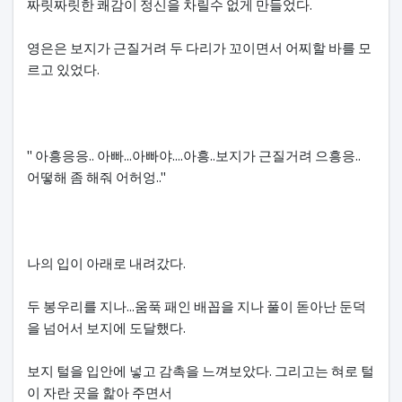
짜릿짜릿한 쾌감이 정신을 차릴수 없게 만들었다.
영은은 보지가 근질거려 두 다리가 꼬이면서 어찌할 바를 모
르고 있었다.
" 아흥응응.. 아빠...아빠야....아흥..보지가 근질거려 으흥응..
어떻해 좀 해줘 어허엉.."
나의 입이 아래로 내려갔다.
두 봉우리를 지나...움푹 패인 배꼽을 지나 풀이 돋아난 둔덕
을 넘어서 보지에 도달했다.
보지 털을 입안에 넣고 감촉을 느껴보았다. 그리고는 혀로 털
이 자란 곳을 핥아 주면서