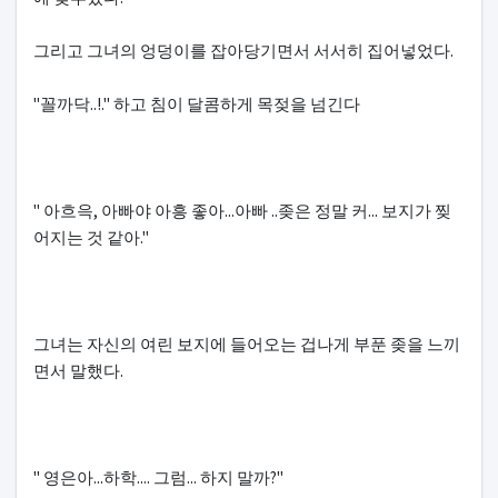
그리고 그녀의 엉덩이를 잡아당기면서 서서히 집어넣었다.
"꼴까닥..!." 하고 침이 달콤하게 목젖을 넘긴다
" 아흐윽, 아빠야 아흥 좋아...아빠 ..좆은 정말 커... 보지가 찢
어지는 것 같아."
그녀는 자신의 여린 보지에 들어오는 겁나게 부푼 좆을 느끼
면서 말했다.
" 영은아...하학.... 그럼... 하지 말까?"