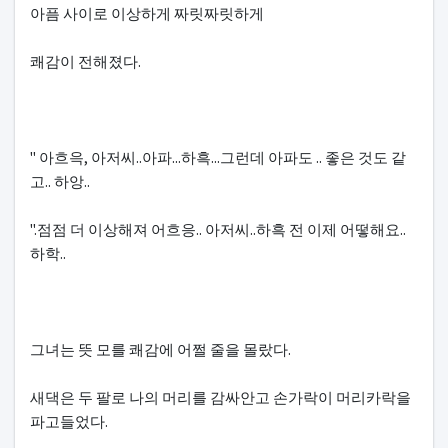
아픔 사이로 이상하게 짜릿짜릿하게
쾌감이 전해졌다.
" 아흐윽, 아저씨..아파...하흑...그런데 아파도 .. 좋은 것도 같
고.. 하앙..
".점점 더 이상해져 어흐응.. 아저씨..하흑 전 이제 어떻해요..
하학..
그녀는 뜻 모를 쾌감에 어쩔 줄을 몰랐다.
새댁은 두 팔로 나의 머리를 감싸안고 손가락이 머리카락을
파고들었다.