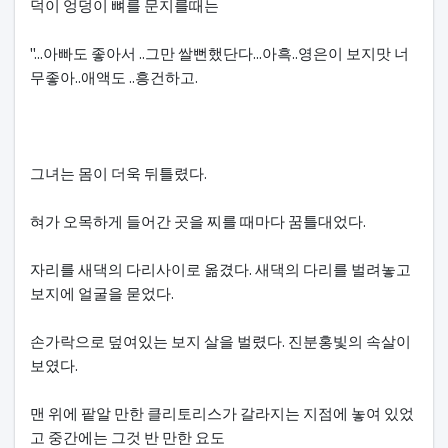
덕이 엉덩이 뼈를 문지를때는
"...아빠도 좋아서 ..그만 쌀뻔했단다...아흑..영은이 보지맛 너
무좋아..애액도 ..흥건하고.
그녀는 몸이 더욱 뒤틀렸다.
혀가 오목하게 들어간 곳을 찌를 때마다 꿈틀대었다.
자리를 새댁의 다리사이로 옮겼다. 새댁의 다리를 벌려놓고
보지에 얼굴을 묻었다.
손가락으로 덮여있는 보지 살을 벌렸다. 진분홍빛의 속살이
보였다.
맨 위에 팥알 만한 클리토리스가 갈라지는 지점에 놓여 있었
고 중간에는 그것 반 만한 요도