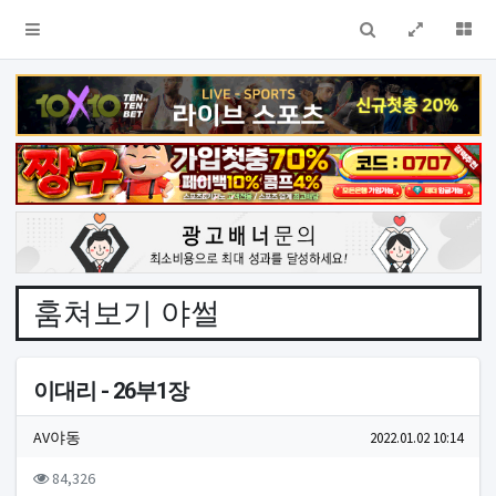
검색
전체창
더
훔쳐보기 야썰
이대리 - 26부1장
작성자 정보
작성
작성일
AV야동
2022.01.02 10:14
컨텐츠 정보
조회
84,326