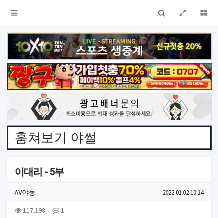
검색
전체창
더
훔쳐보기 야썰
이대리 - 5부
작성자 정보
작성
작성일
AV야동
2022.01.02 10:14
컨텐츠 정보
조회
댓글
117,198
1