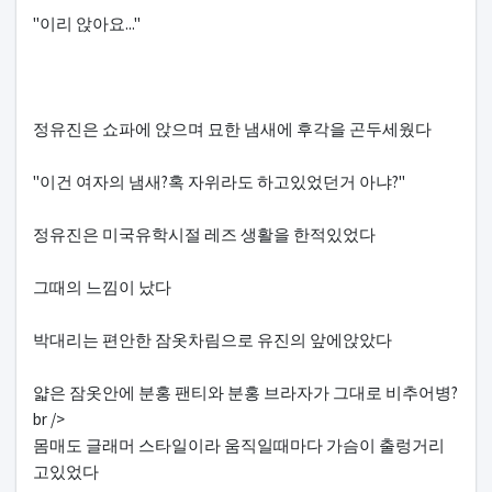
"이리 앉아요..."
정유진은 쇼파에 앉으며 묘한 냄새에 후각을 곤두세웠다
"이건 여자의 냄새?혹 자위라도 하고있었던거 아냐?"
정유진은 미국유학시절 레즈 생활을 한적있었다
그때의 느낌이 났다
박대리는 편안한 잠옷차림으로 유진의 앞에앉았다
얇은 잠옷안에 분홍 팬티와 분홍 브라자가 그대로 비추어병?
br />
몸매도 글래머 스타일이라 움직일때마다 가슴이 출렁거리
고있었다