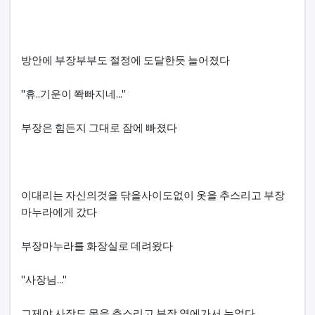
방안에 부장부부도 절정에 도달한듯 늘어졌다
"휴..기운이 쫙빠지네..."
부장은 힘든지 그대로 잠에 빠졌다
이대리는 자신의것을 닦을사이도없이 옷을 추스리고 부장
마누라에게 갔다
부장마누라를 화장실로 데려왔다
"사장님..."
그제야 사장도 몸을 추스리고 부장 옆에가서 누었다