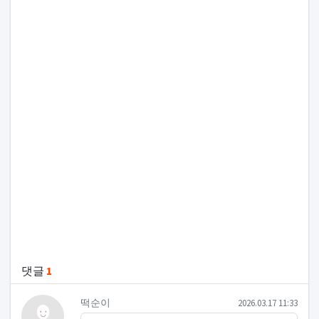
관련자료
댓글
1
떡순이님의 댓글
작성일
떡순이
2026.03.17 11:33