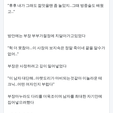
"후후 내가 그래도 젊엇을땐 좀 놀았지...그때 방중술도 배웠
고..."
방안에는 부장 부부가절정에 치달아가고있었다
"헉 더 못참아....이 사장의 보지속은 정말 죽이네 끝을 알수가
없어..."
부장은 사정하려고 깊이 밀어넣었다
"이 남자 대단해...아랫도리가 마비되는것같아 이놀라운 테
크닉...어떤 여자인지 부럽다"
부장마누라도 다리를 더욱조이며 남자를 최대한 자기안에
집어넣으려했다