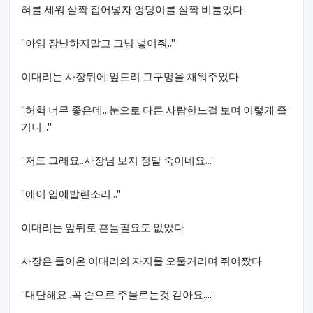
혀를 세워 살짝 집어넣자 엉덩이를 살짝 비틀었다
"아잉 장난하지말고 그냥 넣어줘.."
이대리는 사장뒤에 엎드려 그구멍을 채워주었다
"허헉 너무 좋은데...눈으로 다른 사람한느걸 보며 이렇게 즐
기니..."
"저도 그래요..사장님 보지 정말 죽이네요..."
"에이 입에발린소리..."
이대리는 앞뒤로 흔들필요도 없었다
사장은 들어온 이대리의 자지를 오물거리며 쥐어짰다
"대단해요..꼭 손으로 주물르는것 같아요...."