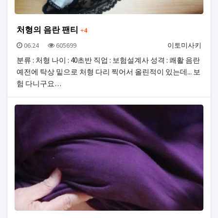
댓글
처형의 음란 팬티
4
등록일
조회
등록자
06.24
605699
이토미사키
분류 : 처형 나이 : 40초반 직업 : 보험설계사 성격 : 쾌활 음란
예전에 탁상 밑으로 처형 다리 찍어서 올린적이 있는데... 보
험 다니구요…