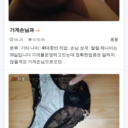
댓글
가게손님과
4
등록일
조회
등록자
06.24
674196
퐁퐁
분류 : 기타 나이 : 40대중반 직업 : 손님 성격 : 털털 제나이는
30살입니다 가게를운영하고잇는대 정확한업종은 말하지
않을게요 가게손님으로오던…