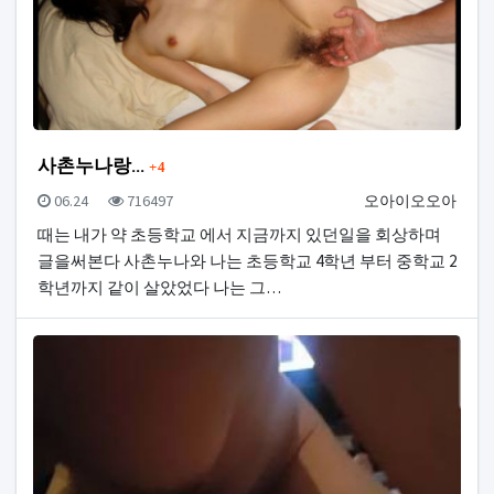
댓글
사촌누나랑...
4
등록일
조회
등록자
06.24
716497
오아이오오아
때는 내가 약 초등학교 에서 지금까지 있던일을 회상하며
글을써본다 사촌누나와 나는 초등학교 4학년 부터 중학교 2
학년까지 같이 살았었다 나는 그…