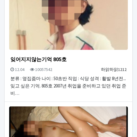
잊어지지않는기억 805호
등록일
조회
등록자
12.04
10057542
하앍하앍1212
분류 : 옆집줌마 나이 : 50초반 직업 : 식당 성격 : 활발 8년전...
잊고 싶은 기억. 805호 2007년 취업을 준비하고 있던 취업 준
비…