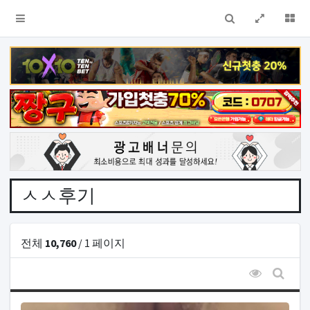
검색
전체창
더
ㅅㅅ후기
전체
10,760
/ 1 페이지
조회순 정
게시판