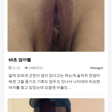
60초 엄마뻘
등록일
조회
등록자
11.15
10082533
Manager
알게 모르게 근친이 많이 있다고는 하는게 솔직히 친엄마
에겐 그럴 용기도 기회도 엄두도 안나서 나이대라 비슷한
여자를 찾고 있었는데 요즘엔 어플도…