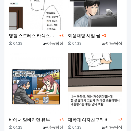
댓글
댓글
명절 스트레스 카섹스로 푼 썰
화상채팅 시절 썰
3
3
등록일
등록자
등록일
등록자
04.29
av야동팀장
04.29
av야동팀장
댓글
댓글
바에서 알바하던 유부녀 꼬셔서 한 썰
대학때 여자친구와 화장실에서 한 썰
3
3
등록일
등록자
등록일
등록자
04.29
av야동팀장
04.29
av야동팀장