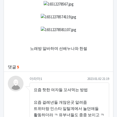
노래방 알바하며 선배누나와 한썰
관련자료
댓글
5
아라마1님의 댓글
작성일
아라마1
2023.01.02 21:19
요즘 핫한 여자들 꼬셔먹는 방법
요즘 걸레년들 개많은곳 알려줌
트위터랑 인스타 일탈계에서 놀던애들
활동하더라 ㅋ 유부녀들도 종종 보이고 ㅋ