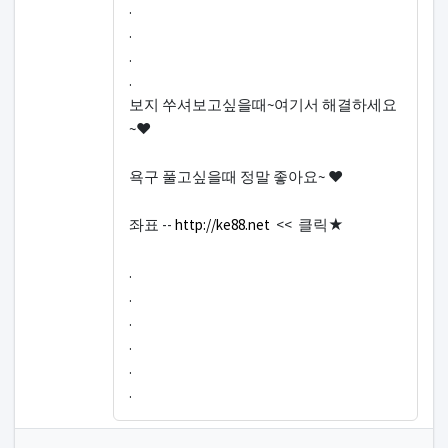
.
.
.
.
보지 쑤셔보고싶을때~여기서 해결하세요
~♥
욕구 풀고싶을때 정말 좋아요~ ♥
좌표 --
http://ke88.net
<< 클릭★
.
.
.
.
.
.