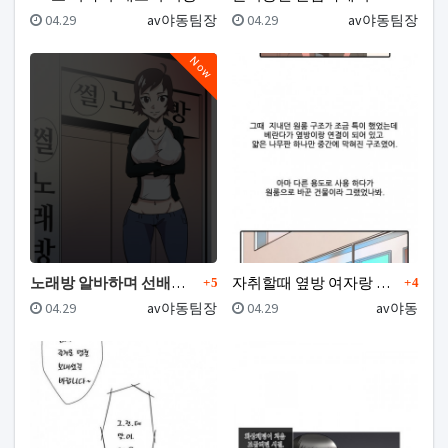
등록일
등록자
등록일
등록자
04.29
av야동팀장
04.29
av야동팀장
Now
댓글
댓글
노래방 알바하며 선배누나와 한썰
자취할때 옆방 여자랑 한 썰
5
4
등록일
등록자
등록일
등록자
04.29
av야동팀장
04.29
av야동