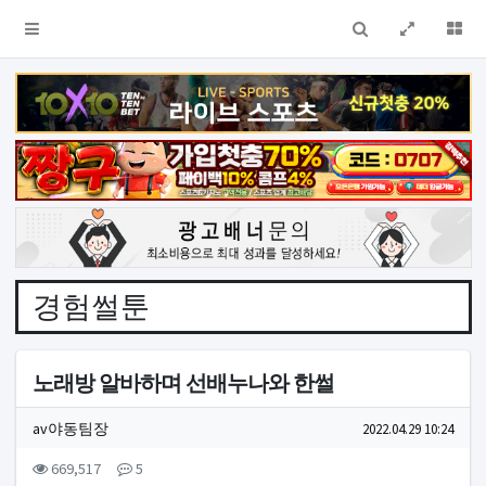
검색
전체창
더
경험썰툰
노래방 알바하며 선배누나와 한썰
작성자 정보
작성
작성일
av야동팀장
2022.04.29 10:24
컨텐츠 정보
조회
댓글
669,517
5