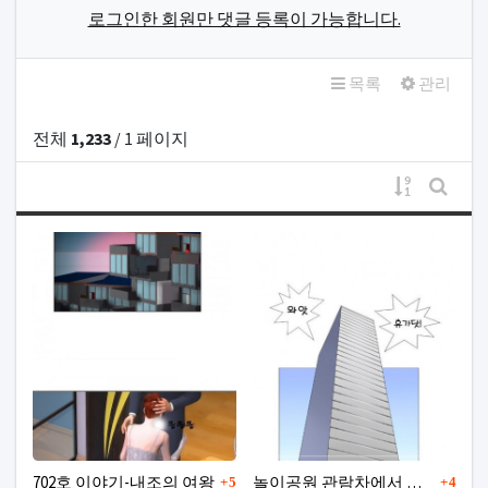
로그인한 회원만 댓글 등록이 가능합니다.
목록
관리
전체
1,233
/ 1 페이지
게시물 정
게시판
댓글
댓글
702호 이야기-내조의 여왕
놀이공원 관람차에서 만난 여자와 한 썰
5
4