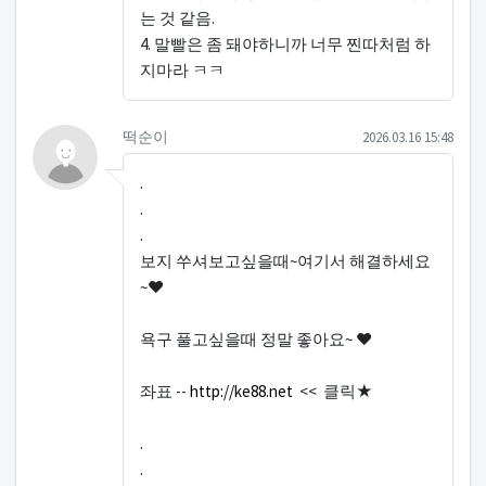
는 것 같음.
4. 말빨은 좀 돼야하니까 너무 찐따처럼 하
지마라 ㅋㅋ
떡순이님의 댓글
작성일
떡순이
2026.03.16 15:48
.
.
.
보지 쑤셔보고싶을때~여기서 해결하세요
~♥
욕구 풀고싶을때 정말 좋아요~ ♥
좌표 --
http://ke88.net
<< 클릭★
.
.