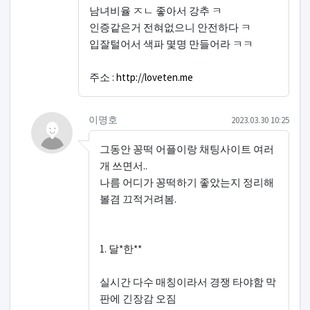
남녀비율 ㅈㄴ 좋아서 강추 ㅋ
인증같은거 전혀없으니 안전하다 ㅋ
입잘털어서 색파 몇명 만들어라 ㅋㅋ
주소 :
http://loveten.me
댓글의
이명호님의
댓글
작성일
이명호
2023.03.30 10:25
그동안 꽁떡 어플이랑 채팅사이트 여러
개 쓰면서..
나름 어디가 꽁떡하기 좋았는지 정리해
볼겸 끄적거려봄.
1. 달*한**
실시간 다수 매칭이라서 경쟁 타야함 막
판에 긴장감 오짐