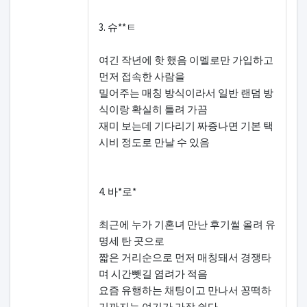
3. 슈**ㅌ
여긴 작년에 핫 했음 이멜로만 가입하고
먼저 접속한 사람을
밀어주는 매칭 방식이라서 일반 랜덤 방
식이랑 확실히 틀려 가끔
재미 보는데 기다리기 짜증나면 기본 택
시비 정도로 만날 수 있음
4. 바*로*
최근에 누가 기혼녀 만난 후기썰 올려 유
명세 탄 곳으로
짧은 거리순으로 먼저 매칭돼서 경쟁타
며 시간뺏길 염려가 적음
요즘 유행하는 채팅이고 만나서 꽁떡하
기까지는 여기가 가장 쉽다