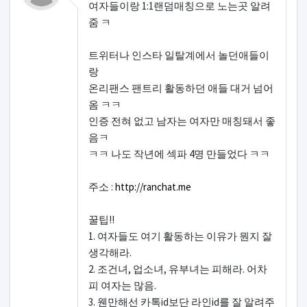
여자들이랑 1:1랜덤매칭으로 노는곳 알려
줌 ㅋ
트위터나 인스타 일탈계에서 놀던애들이
랑
온리팬스 팬트리 활동하던 애들 대거 넘어
옴 ㅋㅋ
인증 전혀 없고 남자는 여자만 매칭돼서 좋
음ㅋ
ㅋㅋ 나도 작년에 섹파 4명 만들었다 ㅋㅋ
주소 :
http://ranchat.me
꿀팁!!
1. 여자들도 여기 활동하는 이유가 뭔지 잘
생각해라.
2. 조건녀, 업소녀, 유부녀는 피해라. 어차
피 여자는 많음.
3. 웬만해선 카톡id보단 라인id를 잘 알려주