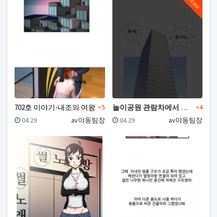
Now
댓글
댓글
702호 이야기-내조의 여왕
놀이공원 관람차에서 만난 여자와 한 썰
5
4
등록일
등록자
등록일
등록자
04.29
av야동팀장
04.29
av야동팀장