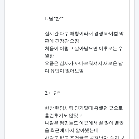
1. 달*한**
실시간 다수 매칭이라서 경쟁 타야함 막
판에 긴장감 오짐
처음이 어렵고 살아남으면 이후로는 수
월함
요즘은 심사가 까다로워져서 새로운 남
여 유입이 없어보임
2. ㄷ단*
한창 랜덤채팅 인기탈때 흥했던 곳으로
홈런후기도 많았고
나같은 평민들도 이곳에서 꿀 많이 빨았
음 최근에 다시 깔아봤는데
사람도 없고 조건글로 넘쳐난다. 쪽지 보