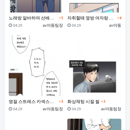
댓글
댓글
노래방 알바하며 선배누나와 한썰
자취할때 옆방 여자랑 한 썰
5
4
등록일
등록자
등록일
등록자
04.29
av야동팀장
04.29
av야동
댓글
댓글
명절 스트레스 카섹스로 푼 썰
화상채팅 시절 썰
3
3
등록일
등록자
등록일
등록자
04.29
av야동팀장
04.29
av야동팀장