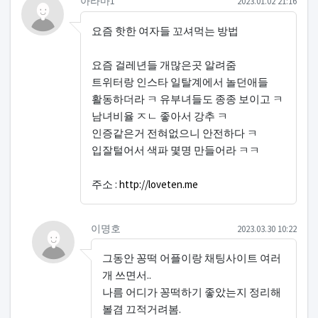
아라마1님의 댓글
작성일
아라마1
2023.01.02 21:16
요즘 핫한 여자들 꼬셔먹는 방법
요즘 걸레년들 개많은곳 알려줌
트위터랑 인스타 일탈계에서 놀던애들
활동하더라 ㅋ 유부녀들도 종종 보이고 ㅋ
남녀비율 ㅈㄴ 좋아서 강추 ㅋ
인증같은거 전혀없으니 안전하다 ㅋ
입잘털어서 색파 몇명 만들어라 ㅋㅋ
주소 :
http://loveten.me
댓글의
이명호님의
댓글
작성일
이명호
2023.03.30 10:22
그동안 꽁떡 어플이랑 채팅사이트 여러
개 쓰면서..
나름 어디가 꽁떡하기 좋았는지 정리해
볼겸 끄적거려봄.