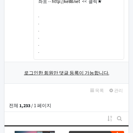
좌표 --
http://ke88.net
<< 클릭★
.
.
.
.
.
.
로그인한 회원만 댓글 등록이 가능합니다.
목록
관리
전체
1,233
/ 1 페이지
게시물 정
게시판