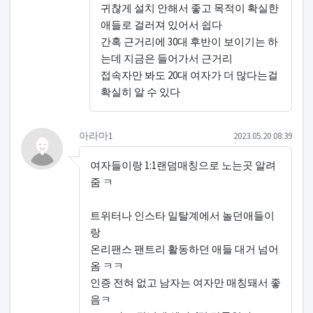
귀찮게 설치 안해서 좋고 목적이 확실한
애들로 걸러져 있어서 쉽다
간혹 근거리에 30대 후반이 보이기는 하
는데 지금은 들어가서 근거리
접속자만 봐도 20대 여자가 더 많다는걸
확실히 알 수 있다
아라마1님의 댓글
작성일
아라마1
2023.05.20 08:39
여자들이랑 1:1랜덤매칭으로 노는곳 알려
줌 ㅋ
트위터나 인스타 일탈계에서 놀던애들이
랑
온리팬스 팬트리 활동하던 애들 대거 넘어
옴 ㅋㅋ
인증 전혀 없고 남자는 여자만 매칭돼서 좋
음ㅋ