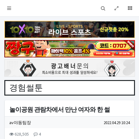
검색
전체창
더
경험썰툰
놀이공원 관람차에서 만난 여자와 한 썰
작성자 정보
작성
작성일
av야동팀장
2022.04.29 10:24
컨텐츠 정보
조회
댓글
628,505
4