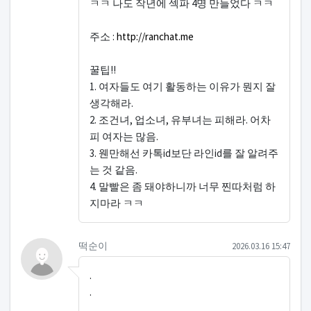
ㅋㅋ 나도 작년에 섹파 4명 만들었다 ㅋㅋ
주소 :
http://ranchat.me
꿀팁!!
1. 여자들도 여기 활동하는 이유가 뭔지 잘
생각해라.
2. 조건녀, 업소녀, 유부녀는 피해라. 어차
피 여자는 많음.
3. 웬만해선 카톡id보단 라인id를 잘 알려주
는 것 같음.
4. 말빨은 좀 돼야하니까 너무 찐따처럼 하
지마라 ㅋㅋ
떡순이님의 댓글
작성일
떡순이
2026.03.16 15:47
.
.
.